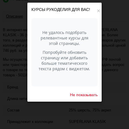
КУРСЫ РУКОДЕЛИЯ ДЛЯ ВАС!
×
Описание
Отзывы
В интернет-магазине Пасма-Шоп, вы можете купить SUPERLANA
KLASIK - 36 (терракот) (артикул - 50116) по отличной цене. Более
того, в разделе "Пряжа Alize" имеется порядка 50 000 товаров других
коллекций и расцветок этого же производителя с минимальной ценой
746 руб. за упаковку!
Мы осуществляем доставку в любой населённый пункт РФ почтой
или транспортной компанией СДЭК. Также, вы можете задать вопрос
о товаре по телефону +7 (343) 200-68-80, назвав артикул данного
товара - 50116
Бренд
ALIZE
Не показывать
Длина нити
280
Состав
25% шерсть, 75% акрил
Принадлежит к коллекции
SUPERLANA KLASİK