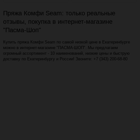
в
к
в
к
избранное
сравнению
избранное
сравн
Пряжа Комфи Seam: только реальные
отзывы, покупка в интернет-магазине
"Пасма-Шоп"
Купить пряжа Комфи Seam по самой низкой цене в Екатеринбурге
можно в интернет-магазине "ПАСМА-ШОП". Мы предлагаем
огромный ассортимент - 10 наименований, низкие цены и быструю
доставку по Екатеринбургу и России! Звоните: +7 (343) 200-68-80