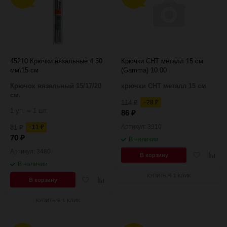
45210 Крючки вязальные 4.50
Крючки CHT металл 15 см
мм\15 см
(Gamma) 10.00
Крючок вязальный 15/17/20
крючки CHT металл 15 см
см.
114
−28
₽
₽
1 уп. = 1 шт.
86
₽
Артикул: 3910
81
−11
₽
₽
70
₽
В наличии
Артикул: 3480
Добавить
Добав
В корзину
в
к
В наличии
избранное
сравн
КУПИТЬ В 1 КЛИК
Добавить
Добавить
В корзину
в
к
избранное
сравнению
КУПИТЬ В 1 КЛИК