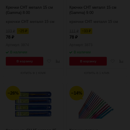
Крючки CHT металл 15 см
Крючки CHT металл 15 см
(Gamma) 8.00
(Gamma) 9.00
крючки CHT металл 15 см
крючки CHT металл 15 см
103
−25
111
−33
₽
₽
₽
₽
78
78
₽
₽
Артикул: 3874
Артикул: 3873
В наличии
В наличии
Добавить
Добавить
Добавить
Добав
В корзину
В корзину
в
к
в
к
избранное
сравнению
избранное
сравн
КУПИТЬ В 1 КЛИК
КУПИТЬ В 1 КЛИК
−26%
−14%