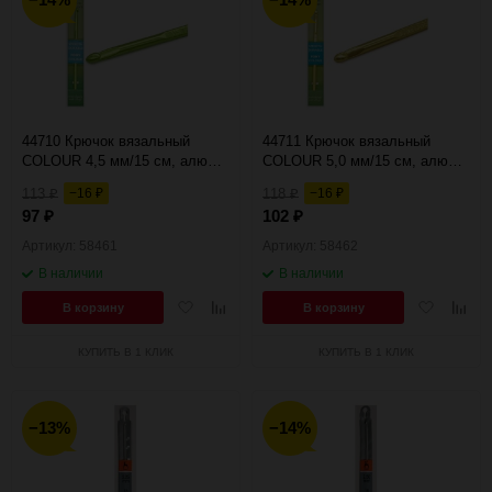
44710 Крючок вязальный
44711 Крючок вязальный
COLOUR 4,5 мм/15 см, алюм.
COLOUR 5,0 мм/15 см, алюм.
PONY
PONY
113
−16
118
−16
₽
₽
₽
₽
97
102
₽
₽
Артикул: 58461
Артикул: 58462
В наличии
В наличии
Добавить
Добавить
Добавить
Добав
В корзину
В корзину
в
к
в
к
избранное
сравнению
избранное
сравн
КУПИТЬ В 1 КЛИК
КУПИТЬ В 1 КЛИК
−13%
−14%