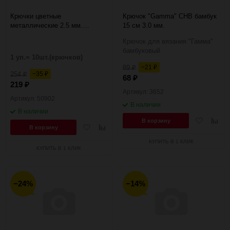
Крючки цветные
Крючок "Gamma" CHB бамбук
металлические 2.5 мм.
15 см 3.0 мм.
Панорама
Крючок для вязания "Гамма"
бамбуковый
1 уп.= 10шт.(крючков)
89
−21
₽
₽
254
−35
₽
₽
68
₽
219
₽
Артикул: 3652
Артикул: 50902
В наличии
В наличии
Добавить
Добав
В корзину
Добавить
Добавить
В корзину
в
к
в
к
избранное
сравн
КУПИТЬ В 1 КЛИК
избранное
сравнению
КУПИТЬ В 1 КЛИК
−24%
−14%