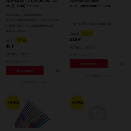
Крючки цв. CH-15 металл 15
Крючки цветные
см (Гамма) 3.5 мм.
металлические 2.0 мм.
Панорама
Крючки для вязания
металлические/алюминиевые
1 уп.= 10шт.(крючков)
с цветным анодированным
покрытием.
254
−35
₽
₽
219
₽
62
−16
₽
₽
46
₽
Артикул: 28672
Артикул: 4539
В наличии
В наличии
Добавить
Добав
В корзину
в
к
Добавить
Добавить
В корзину
избранное
сравн
в
к
КУПИТЬ В 1 КЛИК
избранное
сравнению
КУПИТЬ В 1 КЛИК
−14%
−24%