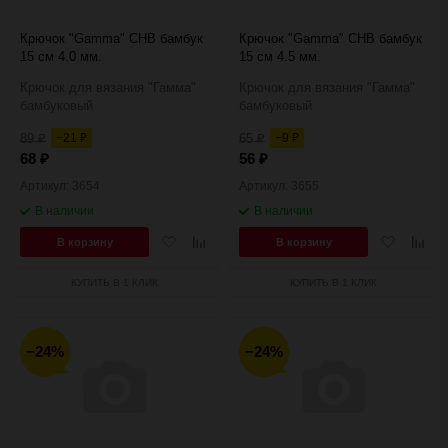
Крючок "Gamma" CHB бамбук
Крючок "Gamma" CHB бамбук
15 см 4.0 мм.
15 см 4.5 мм.
Крючок для вязания "Гамма"
Крючок для вязания "Гамма"
бамбуковый
бамбуковый
89
−21
65
−9
₽
₽
₽
₽
68
56
₽
₽
Артикул: 3654
Артикул: 3655
В наличии
В наличии
Добавить
Добавить
Добавить
Добав
В корзину
В корзину
в
к
в
к
избранное
сравнению
избранное
сравн
КУПИТЬ В 1 КЛИК
КУПИТЬ В 1 КЛИК
−24%
−24%