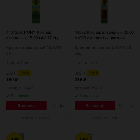
60
90
150
44371/02 PONY Крючок
44372 Крючок вязальный 20.00
вязальный 15,00 мм/ 17 см,
мм\20 см пластик цветной
пластик, цветной
Крючок вязальный 15/17/20
Крючок вязальный 15/17/20
см.
см.
1 уп. = 1 шт.
1 уп. = 1 шт.
209
−29
369
−51
₽
₽
₽
₽
180
318
₽
₽
Артикул: 39447
Артикул: 35483
В наличии
В наличии
Добавить
Добавить
Добавить
Добав
В корзину
В корзину
в
к
в
к
избранное
сравнению
избранное
сравн
КУПИТЬ В 1 КЛИК
КУПИТЬ В 1 КЛИК
−14%
−14%