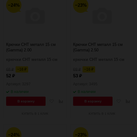
−24%
−23%
Крючки CHT металл 15 см
Крючки CHT металл 15 см
(Gamma) 2.00
(Gamma) 2.50
крючки CHT металл 15 см
крючки CHT металл 15 см
68
−16
69
−16
₽
₽
₽
₽
52
53
₽
₽
Артикул: 3297
Артикул: 3495
В наличии
В наличии
Добавить
Добавить
Добавить
Добав
В корзину
В корзину
в
к
в
к
избранное
сравнению
избранное
сравн
КУПИТЬ В 1 КЛИК
КУПИТЬ В 1 КЛИК
−24%
−23%