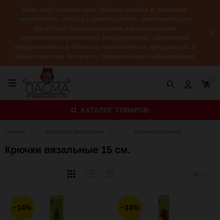
Наш сайт использует файлы cookie и похожие
технологии, чтобы гарантировать максимальное
удобство пользователям, предоставляя
персонализированную информацию, запоминая
предпочтения в области маркетинга и продукции, а
также помогая получить правильную информацию.
0
КАТАЛОГ ТОВАРОВ
Главная
Фурнитура для вязания
Крючки вязальные
Крючки вязальные 15 см.
Плитка
Подробно
Компактно
30
30
−14%
−14%