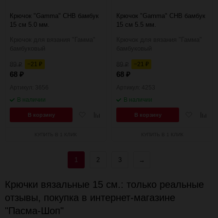
Крючок "Gamma" CHB бамбук
Крючок "Gamma" CHB бамбук
15 см 5.0 мм.
15 см 5.5 мм.
Крючок для вязания "Гамма"
Крючок для вязания "Гамма"
бамбуковый
бамбуковый
89
−21
89
−21
₽
₽
₽
₽
68
68
₽
₽
Артикул: 3656
Артикул: 4253
В наличии
В наличии
Добавить
Добавить
Добавить
Добав
В корзину
В корзину
в
к
в
к
избранное
сравнению
избранное
сравн
КУПИТЬ В 1 КЛИК
КУПИТЬ В 1 КЛИК
1
2
3
→
Крючки вязальные 15 см.: только реальные
отзывы, покупка в интернет-магазине
"Пасма-Шоп"