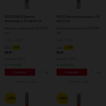
45202(45602) Крючки
45203 Крючки вязальные 2.50
вязальные 2.25 мм\15 см
мм\15 см
Крючок вязальный 15/17/20
Крючок вязальный 15/17/20
см.
см.
1 уп. = 1 шт.
1 уп. = 1 шт.
68
−9
71
−10
₽
₽
₽
₽
59
61
₽
₽
Артикул: 19875
Артикул: 3476
В наличии
В наличии
Добавить
Добавить
Добавить
Добав
В корзину
В корзину
в
к
в
к
избранное
сравнению
избранное
сравн
КУПИТЬ В 1 КЛИК
КУПИТЬ В 1 КЛИК
−13%
−14%