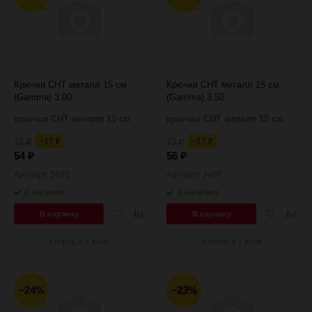
Крючки CHT металл 15 см
Крючки CHT металл 15 см
(Gamma) 3.00
(Gamma) 3.50
крючки CHT металл 15 см
крючки CHT металл 15 см
71
−17
73
−17
₽
₽
₽
₽
54
56
₽
₽
Артикул: 3496
Артикул: 3497
В наличии
В наличии
Добавить
Добавить
Добавить
Добав
В корзину
В корзину
в
к
в
к
избранное
сравнению
избранное
сравн
КУПИТЬ В 1 КЛИК
КУПИТЬ В 1 КЛИК
−24%
−23%