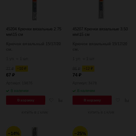
45204 Крючки вязальные 2.75
45207 Крючки вязальные 3.50
мм\15 см
мм\15 см
Крючок вязальный 15/17/20
Крючок вязальный 15/17/20
см.
см.
1 уп. = 1 шт.
1 уп. = 1 шт.
77
−10
86
−12
₽
₽
₽
₽
67
74
₽
₽
Артикул: 19876
Артикул: 3478
В наличии
В наличии
Добавить
Добавить
Добавить
Добав
В корзину
В корзину
в
к
в
к
избранное
сравнению
избранное
сравн
КУПИТЬ В 1 КЛИК
КУПИТЬ В 1 КЛИК
−14%
−25%