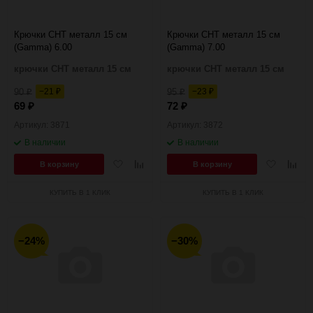
Крючки CHT металл 15 см
Крючки CHT металл 15 см
(Gamma) 6.00
(Gamma) 7.00
крючки CHT металл 15 см
крючки CHT металл 15 см
90
−21
95
−23
₽
₽
₽
₽
69
72
₽
₽
Артикул: 3871
Артикул: 3872
В наличии
В наличии
Добавить
Добавить
Добавить
Добав
В корзину
В корзину
в
к
в
к
избранное
сравнению
избранное
сравн
КУПИТЬ В 1 КЛИК
КУПИТЬ В 1 КЛИК
−24%
−30%