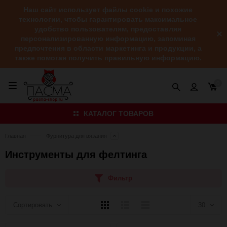
Наш сайт использует файлы cookie и похожие
технологии, чтобы гарантировать максимальное
удобство пользователям, предоставляя
персонализированную информацию, запоминая
предпочтения в области маркетинга и продукции, а
также помогая получить правильную информацию.
0
КАТАЛОГ ТОВАРОВ
Главная
Фурнитура для вязания
Инструменты для фелтинга
Фильтр
Плитка
Подробно
Компактно
Сортировать
30