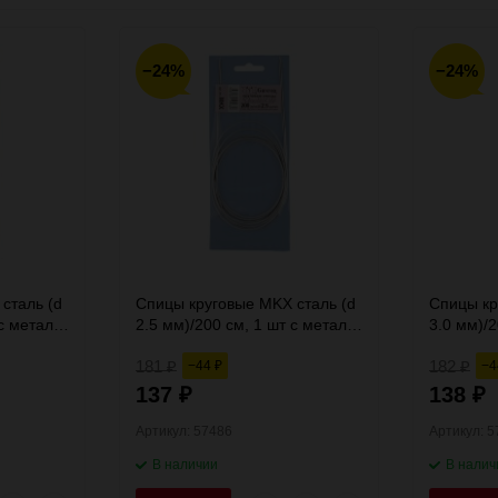
30
−24%
−24%
60
90
150
сталь (d
Спицы круговые MKX сталь (d
Спицы кр
с металл.
2.5 мм)/200 см, 1 шт с металл.
3.0 мм)/2
леской, Gamma
леской,
181
182
−44
−
₽
₽
₽
137
138
₽
₽
Артикул: 57486
Артикул: 
В наличии
В налич