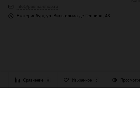
Кон
info@pasma-shop.ru
Екатеринбург, ул. Вильгельма де Геннина, 43
© 2026 ПАСМА - универсальный поставщик товаров для рукоде
Сравнение
Избранное
Просмотр
0
0