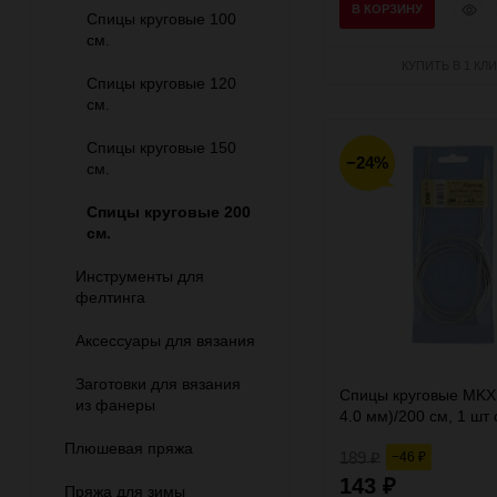
Быст
В КОРЗИНУ
Спицы круговые 100
прос
см.
КУПИТЬ В 1 КЛИ
Спицы круговые 120
см.
Спицы круговые 150
−24%
см.
Спицы круговые 200
см.
Инструменты для
фелтинга
Аксессуары для вязания
Заготовки для вязания
Спицы круговые MKX 
из фанеры
4.0 мм)/200 см, 1 шт 
леской, Gamma
Плюшевая пряжа
189
−46
₽
₽
143
₽
Пряжа для зимы