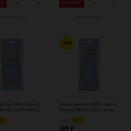
Быстрый
Добавить
Добавить
Быстрый
Добавить
Добавить
НУ
В КОРЗИНУ
просмотр
в
к
просмотр
в
к
избранное
сравнению
избранное
сравнени
КУПИТЬ В 1 КЛИК
КУПИТЬ В 1 КЛИК
−24%
уговые MKX сталь (d
Спицы круговые MKX сталь (d
00 см, 1 шт с металл.
6.0 мм)/200 см, 1 шт с металл.
 Gamma
леской, Gamma
222
49
−54
₽
₽
₽
168
₽