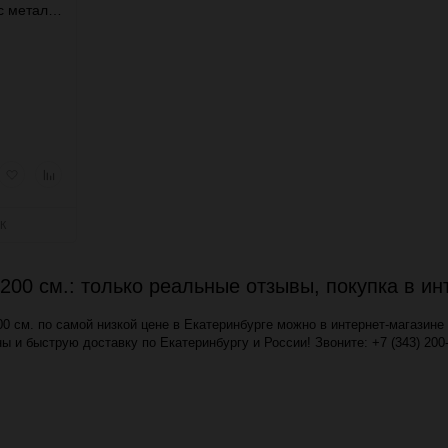
с металл.
рый
Добавить
Добавить
мотр
в
к
избранное
сравнению
К
200 см.: только реальные отзывы, покупка в и
00 см. по самой низкой цене в Екатеринбурге можно в интернет-магази
ы и быструю доставку по Екатеринбургу и России! Звоните: +7 (343) 200