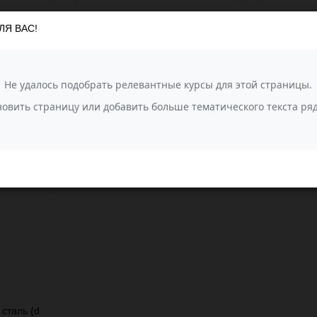
Артикул: 57930
Артикул: 
ЛЯ ВАС!
В наличии
В налич
рый
Добавить
Добавить
Быстрый
Добавить
Добавить
В КОРЗИНУ
В КОРЗИ
мотр
в
к
просмотр
в
к
избранное
сравнению
избранное
сравнению
К
КУПИТЬ В 1 КЛИК
сталь (d