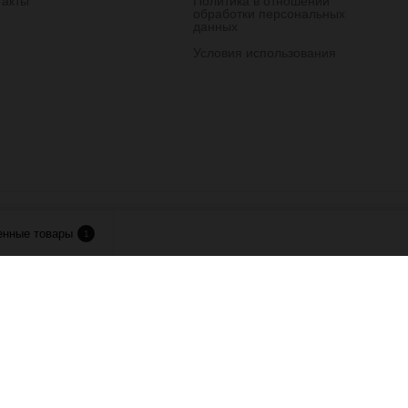
такты
Политика в отношении
обработки персональных
данных
Условия использования
лия.
енные товары
1