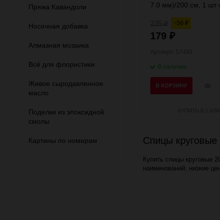
7.0 мм)/200 см, 1 шт 
Пряжа Кавандоли
леской, Gamma
235
−56
₽
₽
Носочная добавка
179
₽
Алмазная мозаика
Артикул: 57491
Всё для флористики
В наличии
Живое сыродавленное
Быст
В КОРЗИНУ
масло
прос
КУПИТЬ В 1 КЛИ
Поделки из эпоксидной
смолы
Спицы круговые 
Картины по номерам
Купить спицы круговые 2
наименований, низкие цен