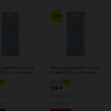
−24%
уговые MKX сталь (d
Спицы круговые MKX сталь (d
00 см, 1 шт с металл.
3.5 мм)/200 см, 1 шт с металл.
 Gamma
леской, Gamma
183
44
−44
₽
₽
₽
139
₽
57487
Артикул: 57488
ии
В наличии