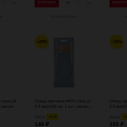
рый
Добавить
Добавить
Быстрый
Добавить
Добавить
В КОРЗИНУ
В КОРЗИ
мотр
в
к
просмотр
в
к
избранное
сравнению
избранное
сравнению
К
КУПИТЬ В 1 КЛИК
−24%
−24%
сталь (d
Спицы круговые MKX сталь (d
Спицы кр
с металл.
4.5 мм)/200 см, 1 шт с металл.
5.0 мм)/2
леской, Gamma
леской,
196
204
−47
−
₽
₽
₽
149
155
₽
₽