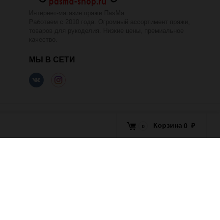
Интернет-магазин пряжи ПаsМа.
Работаем с 2010 года. Огромный ассортимент пряжи,
товаров для рукоделия. Низкие цены, премиальное
качество.
МЫ В СЕТИ
Корзина
0
₽
0