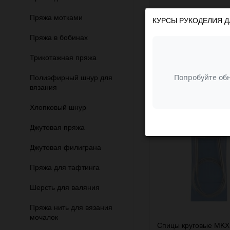
Артикул: 57929
Пряжа мотками
КУРСЫ РУКОДЕЛИЯ Д
В наличии
Пряжа в бобинах
Быст
В КОРЗИНУ
прос
Трикотажная пряжа
КУПИТЬ В 1 КЛИ
Полиэфирный шнур для
вязания
Хлопковый шнур
−24%
Джутовая пряжа
Джутовая филиграна
Пряжа для тафтинга
Шерсть для валяния
Пряжа нить для вязания
мочалок
Спицы круговые MKX 