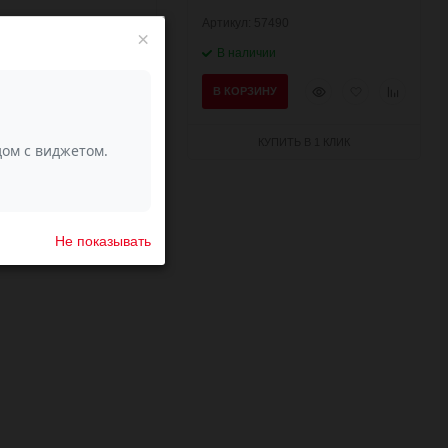
57489
Артикул: 57490
×
ии
В наличии
Быстрый
Добавить
Добавить
Быстрый
Добавить
Добавить
НУ
В КОРЗИНУ
просмотр
в
к
просмотр
в
к
избранное
сравнению
избранное
сравнени
КУПИТЬ В 1 КЛИК
КУПИТЬ В 1 КЛИК
Не показывать