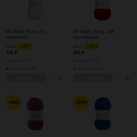
60
90
150
MY BABY (Alize) - 01
MY BABY (Alize) - 106
(молочный)
(тем.красный)
451
−109
451
−109
₽
₽
₽
₽
342
342
₽
₽
Артикул: 47912
Артикул: 47914
Нет в наличии
Нет в наличии
Добавить
Добавить
Добавить
Добав
В корзину
В корзину
в
к
в
к
избранное
сравнению
избранное
сравн
−24%
−24%