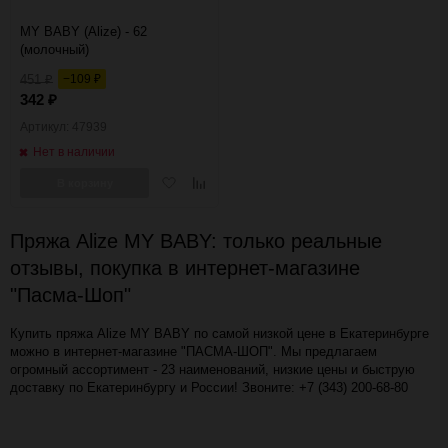
MY BABY (Alize) - 62
(молочный)
451
−109
₽
₽
342
₽
Артикул: 47939
Нет в наличии
Добавить
Добавить
В корзину
в
к
избранное
сравнению
Пряжа Alize MY BABY: только реальные
отзывы, покупка в интернет-магазине
"Пасма-Шоп"
Купить пряжа Alize MY BABY по самой низкой цене в Екатеринбурге
можно в интернет-магазине "ПАСМА-ШОП". Мы предлагаем
огромный ассортимент - 23 наименований, низкие цены и быструю
доставку по Екатеринбургу и России! Звоните: +7 (343) 200-68-80