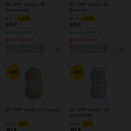
MY BABY (Alize) - 130
MY BABY (Alize) - 141
(тем.мальва)
(василек)
451
−109
451
−109
₽
₽
₽
₽
342
342
₽
₽
Артикул: 61387
Артикул: 47915
Нет в наличии
Нет в наличии
Добавить
Добавить
Добавить
Добав
В корзину
В корзину
в
к
в
к
избранное
сравнению
избранное
сравн
−20%
−20%
MY BABY (Alize) - 161 (пудра)
MY BABY (Alize) - 183
(св.голубой)
451
−90
451
−90
₽
₽
₽
₽
361
361
₽
₽