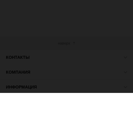
наверх
КОНТАКТЫ
КОМПАНИЯ
ИНФОРМАЦИЯ
МЫ В СЕТИ
© 2026 ПАСМА - универсальный поставщик товаров для
рукоделия.