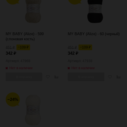
MY BABY (Alize) - 599
MY BABY (Alize) - 60 (черный)
(слоновая кость)
451
−109
451
−109
₽
₽
₽
₽
342
342
₽
₽
Артикул: 47968
Артикул: 47938
Нет в наличии
Нет в наличии
Добавить
Добавить
Добавить
Добав
В корзину
В корзину
в
к
в
к
избранное
сравнению
избранное
сравн
−24%