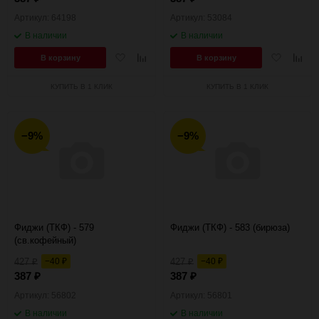
Артикул: 64198
Артикул: 53084
В наличии
В наличии
Добавить
Добавить
Добавить
Добав
В корзину
В корзину
в
к
в
к
избранное
сравнению
избранное
сравн
КУПИТЬ В 1 КЛИК
КУПИТЬ В 1 КЛИК
−9%
−9%
Фиджи (ТКФ) - 579
Фиджи (ТКФ) - 583 (бирюза)
(св.кофейный)
427
−40
427
−40
₽
₽
₽
₽
387
387
₽
₽
Артикул: 56802
Артикул: 56801
В наличии
В наличии