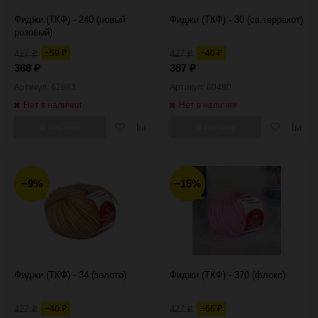
Фиджи (ТКФ) - 240 (новый
Фиджи (ТКФ) - 30 (св.терракот)
розовый)
427
−59
427
−40
₽
₽
₽
₽
368
387
₽
₽
Артикул: 62683
Артикул: 60480
Нет в наличии
Нет в наличии
Добавить
Добавить
Добавить
Добав
В корзину
В корзину
в
к
в
к
избранное
сравнению
избранное
сравн
−9%
−15%
Фиджи (ТКФ) - 34 (золото)
Фиджи (ТКФ) - 370 (флокс)
427
−40
427
−66
₽
₽
₽
₽