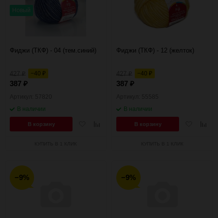
60
Новый
90
150
Фиджи (ТКФ) - 04 (тем.синий)
Фиджи (ТКФ) - 12 (желток)
427
−40
427
−40
₽
₽
₽
₽
387
387
₽
₽
Артикул: 57820
Артикул: 55585
В наличии
В наличии
Добавить
Добавить
Добавить
Добав
В корзину
В корзину
в
к
в
к
избранное
сравнению
избранное
сравн
КУПИТЬ В 1 КЛИК
КУПИТЬ В 1 КЛИК
−9%
−9%