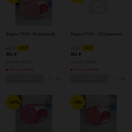
Фиджи (ТКФ) - 06 (красный)
Фиджи (ТКФ) - 125 (камелия)
427
−66
427
−66
₽
₽
₽
₽
361
361
₽
₽
Артикул: 60129
Артикул: 56805
Нет в наличии
Нет в наличии
Добавить
Добавить
Добавить
Добав
В корзину
В корзину
в
к
в
к
избранное
сравнению
избранное
сравн
−14%
−9%