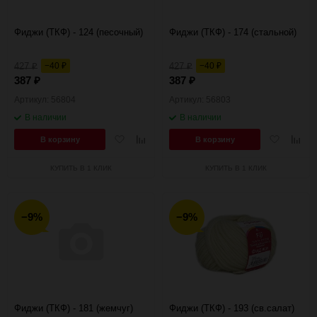
Фиджи (ТКФ) - 124 (песочный)
Фиджи (ТКФ) - 174 (стальной)
427
−40
427
−40
₽
₽
₽
₽
387
387
₽
₽
Артикул: 56804
Артикул: 56803
В наличии
В наличии
Добавить
Добавить
Добавить
Добав
В корзину
В корзину
в
к
в
к
избранное
сравнению
избранное
сравн
КУПИТЬ В 1 КЛИК
КУПИТЬ В 1 КЛИК
−9%
−9%
Фиджи (ТКФ) - 181 (жемчуг)
Фиджи (ТКФ) - 193 (св.салат)