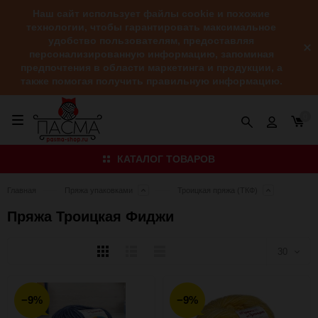
Наш сайт использует файлы cookie и похожие
технологии, чтобы гарантировать максимальное
удобство пользователям, предоставляя
персонализированную информацию, запоминая
предпочтения в области маркетинга и продукции, а
также помогая получить правильную информацию.
0
КАТАЛОГ ТОВАРОВ
Главная
Пряжа упаковками
Троицкая пряжа (ТКФ)
Пряжа Троицкая Фиджи
Плитка
Подробно
Компактно
30
30
−9%
−9%