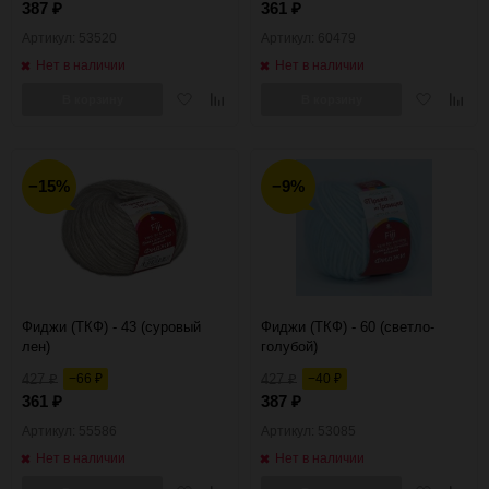
387
361
₽
₽
Артикул: 53520
Артикул: 60479
Нет в наличии
Нет в наличии
Добавить
Добавить
Добавить
Добав
В корзину
В корзину
в
к
в
к
избранное
сравнению
избранное
сравн
−15%
−9%
Фиджи (ТКФ) - 43 (суровый
Фиджи (ТКФ) - 60 (светло-
лен)
голубой)
427
−66
427
−40
₽
₽
₽
₽
361
387
₽
₽
Артикул: 55586
Артикул: 53085
Нет в наличии
Нет в наличии