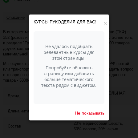
Описание
Отзывы
КУРСЫ РУКОДЕЛИЯ ДЛЯ ВАС!
×
В интернет-магазине Пасма-Шоп, вы можете купить Фиджи (ТКФ) -
352 (розовый нектар) (артикул - 53084) по отличной цене. Более того,
в разделе "Троицкая пряжа (ТКФ)" имеется порядка 50 000 товаров
других коллекций и расцветок этого же производителя с
минимальной ценой 387 руб. за упаковку!
Мы осуществляем доставку в любой населённый пункт РФ почтой
или транспортной компанией СДЭК. Также, вы можете задать вопрос
о товаре по телефону +7 (343) 200-68-80, назвав артикул данного
товара - 53084
ТРОИЦКАЯ КАМВОЛЬНАЯ
Бренд
ФАБРИКА
Длина нити
95
Не показывать
20% мериносовая шерсть,
Состав
60% хлопок, 20% акрил