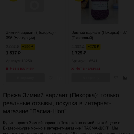
Зимний вариант (Пехорка) -
Зимний вариант (Пехорка) - 87
396 (Настурция)
(Т.лиловый)
2 007
−190
2 007
−278
₽
₽
₽
₽
1 817
1 729
₽
₽
Артикул: 18250
Артикул: 16541
Нет в наличии
Нет в наличии
Добавить
Добавить
Добавить
Добав
В корзину
В корзину
в
к
в
к
избранное
сравнению
избранное
сравн
Пряжа Зимний вариант (Пехорка): только
реальные отзывы, покупка в интернет-
магазине "Пасма-Шоп"
Купить пряжа Зимний вариант (Пехорка) по самой низкой цене в
Екатеринбурге можно в интернет-магазине "ПАСМА-ШОП". Мы
предлагаем огромный ассортимент - 18 наименований, низкие цены и