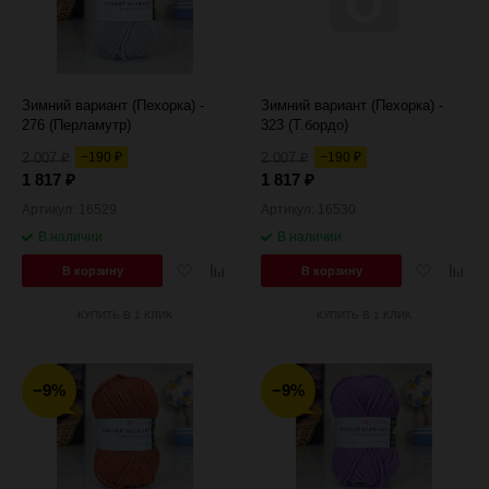
Зимний вариант (Пехорка) -
Зимний вариант (Пехорка) -
276 (Перламутр)
323 (Т.бордо)
2 007
−190
2 007
−190
₽
₽
₽
₽
1 817
1 817
₽
₽
Артикул: 16529
Артикул: 16530
В наличии
В наличии
Добавить
Добавить
Добавить
Добав
В корзину
В корзину
в
к
в
к
избранное
сравнению
избранное
сравн
КУПИТЬ В 1 КЛИК
КУПИТЬ В 1 КЛИК
−9%
−9%