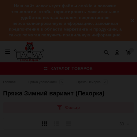
Наш сайт использует файлы cookie и похожие
технологии, чтобы гарантировать максимальное
удобство пользователям, предоставляя
персонализированную информацию, запоминая
предпочтения в области маркетинга и продукции, а
также помогая получить правильную информацию.
0
КАТАЛОГ ТОВАРОВ
Главная
Пряжа упаковками
Пряжа Пехорка
Пряжа Зимний вариант (Пехорка)
Фильтр
Плитка
Подробно
Компактно
30