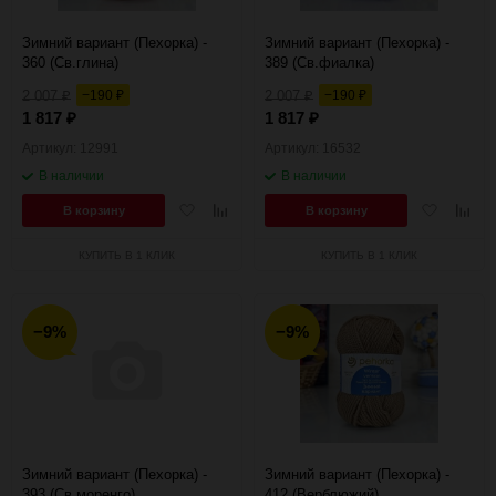
Зимний вариант (Пехорка) -
Зимний вариант (Пехорка) -
360 (Св.глина)
389 (Св.фиалка)
2 007
−190
2 007
−190
₽
₽
₽
₽
1 817
1 817
₽
₽
Артикул: 12991
Артикул: 16532
В наличии
В наличии
Добавить
Добавить
Добавить
Добав
В корзину
В корзину
в
к
в
к
избранное
сравнению
избранное
сравн
КУПИТЬ В 1 КЛИК
КУПИТЬ В 1 КЛИК
−9%
−9%
Зимний вариант (Пехорка) -
Зимний вариант (Пехорка) -
393 (Св.моренго)
412 (Верблюжий)