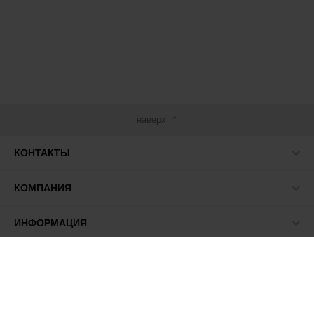
наверх
КОНТАКТЫ
КОМПАНИЯ
ИНФОРМАЦИЯ
МЫ В СЕТИ
© 2026 ПАСМА - универсальный поставщик товаров для
рукоделия.