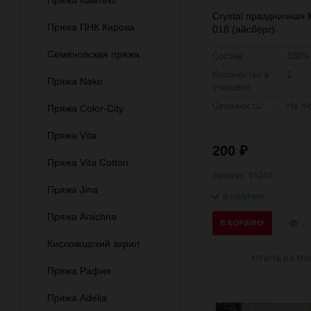
Пряжа Камтекс
Crystal праздничная 
Пряжа ПНК Кирова
018 (айсберг)
Семёновская пряжа
Состав:
100%
Количество в
2
Пряжа Nako
упаковке:
Сезонность:
На лю
Пряжа Color-City
Пряжа Vita
200
₽
Пряжа Vita Cotton
Артикул: 65207
Пряжа Jina
В наличии
Пряжа Arachna
Быст
В КОРЗИНУ
прос
Кисловодский акрил
КУПИТЬ В 1 КЛИ
Пряжа Рафия
Пряжа Adelia