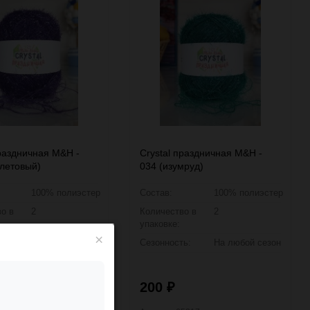
праздничная M&H -
Crystal праздничная M&H -
летовый)
034 (изумруд)
100% полиэстер
Состав:
100% полиэстер
о в
2
Количество в
2
упаковке:
×
ь:
На любой сезон
Сезонность:
На любой сезон
200
₽