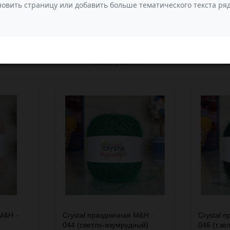
Артикул: 65210
Артикул: 6
В наличии
В налич
рый
Добавить
Добавить
Быстрый
Добавить
Добавить
В КОРЗИНУ
В КОРЗИ
мотр
в
к
просмотр
в
к
избранное
сравнению
избранное
сравнению
К
КУПИТЬ В 1 КЛИК
M&H -
Crystal праздничная M&H -
Crystal 
044 (светло-изумрудный)
046 (т.зе