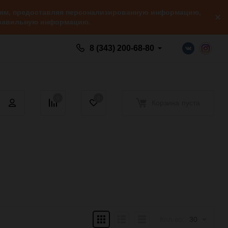
елям, предоставляя персонализированную информацию,
 правильную информацию.
8 (343) 200-68-80
0
0
Корзина
пуста
Плитка
Подробно
Компактно
Кол-во:
30