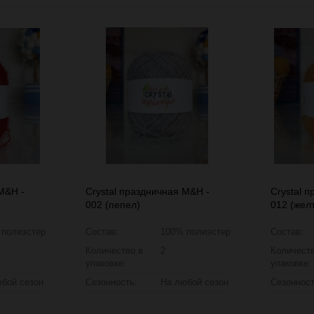
M&H -
Crystal праздничная M&H -
Crystal 
002 (пепел)
012 (жел
 полиэстер
Состав:
100% полиэстер
Состав:
Количество в
2
Количеств
упаковке:
упаковке:
бой сезон
Сезонность:
На любой сезон
Сезонност