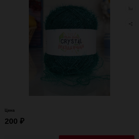
избра
Добав
к
сравн
Цена
200
₽