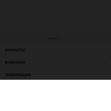
наверх
КОНТАКТЫ
КОМПАНИЯ
ИНФОРМАЦИЯ
МЫ В СЕТИ
© 2026 ПАСМА - универсальный поставщик товаров для
рукоделия.