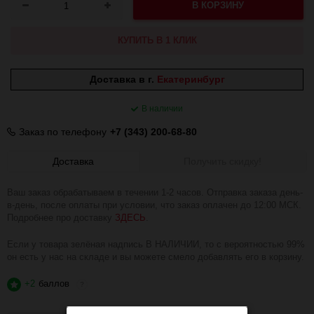
В КОРЗИНУ
КУПИТЬ В 1 КЛИК
Доставка в г.
Екатеринбург
В наличии
Заказ по телефону
+7 (343) 200-68-80
Доставка
Получить скидку!
Ваш заказ обрабатываем в течении 1-2 часов. Отправка заказа день-
в-день, после оплаты при условии, что заказ оплачен до 12:00 МСК.
Подробнее про доставку
ЗДЕСЬ
.
Если у товара зелёная надпись В НАЛИЧИИ, то с вероятностью 99%
он есть у нас на складе и вы можете смело добавлять его в корзину.
+2
баллов
?