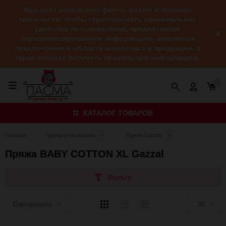
Наш сайт использует файлы cookie и похожие
технологии, чтобы гарантировать максимальное
удобство пользователям, предоставляя
персонализированную информацию, запоминая
предпочтения в области маркетинга и продукции, а
также помогая получить правильную информацию.
0
КАТАЛОГ ТОВАРОВ
Главная
Пряжа упаковками
Пряжа Gazzal
Пряжа BABY COTTON XL Gazzal
Фильтр
Плитка
Подробно
Компактно
Сортировать
30