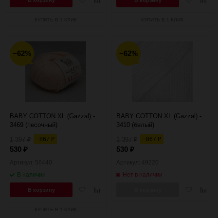
В корзину
В корзину
в
к
в
к
избранное
сравнению
избранное
сравн
КУПИТЬ В 1 КЛИК
КУПИТЬ В 1 КЛИК
−62%
−62%
BABY COTTON XL (Gazzal) -
BABY COTTON XL (Gazzal) -
3469 (песочный)
3410 (белый)
1 397
−867
1 397
−867
₽
₽
₽
₽
530
530
₽
₽
Артикул: 56440
Артикул: 49220
В наличии
Нет в наличии
Добавить
Добавить
Добавить
Добав
В корзину
В корзину
в
к
в
к
избранное
сравнению
избранное
сравн
КУПИТЬ В 1 КЛИК