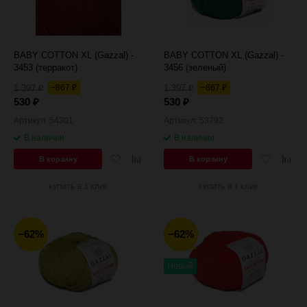
BABY COTTON XL (Gazzal) -
BABY COTTON XL (Gazzal) -
3453 (терракот)
3456 (зеленый)
1 397
−867
1 397
−867
₽
₽
₽
₽
530
530
₽
₽
Артикул: 54301
Артикул: 53792
В наличии
В наличии
Добавить
Добавить
Добавить
Добав
В корзину
В корзину
в
к
в
к
избранное
сравнению
избранное
сравн
КУПИТЬ В 1 КЛИК
КУПИТЬ В 1 КЛИК
−62%
−62%
Новый