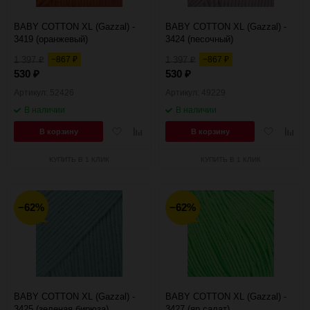
BABY COTTON XL (Gazzal) -
BABY COTTON XL (Gazzal) -
3419 (оранжевый)
3424 (песочный)
1 397
−867
1 397
−867
₽
₽
₽
₽
530
530
₽
₽
Артикул: 52426
Артикул: 49229
В наличии
В наличии
Добавить
Добавить
Добавить
Добав
В корзину
В корзину
в
к
в
к
избранное
сравнению
избранное
сравн
КУПИТЬ В 1 КЛИК
КУПИТЬ В 1 КЛИК
−62%
−62%
BABY COTTON XL (Gazzal) -
BABY COTTON XL (Gazzal) -
3425 (зеленая бирюза)
3427 (яр.салат)