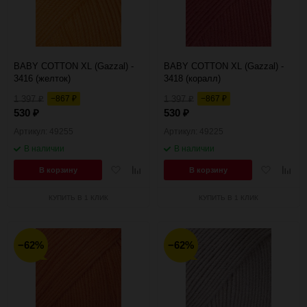
BABY COTTON XL (Gazzal) -
BABY COTTON XL (Gazzal) -
3416 (желток)
3418 (коралл)
1 397
−867
1 397
−867
₽
₽
₽
₽
530
530
₽
₽
Артикул: 49255
Артикул: 49225
В наличии
В наличии
Добавить
Добавить
Добавить
Добав
В корзину
В корзину
в
к
в
к
избранное
сравнению
избранное
сравн
КУПИТЬ В 1 КЛИК
КУПИТЬ В 1 КЛИК
−62%
−62%