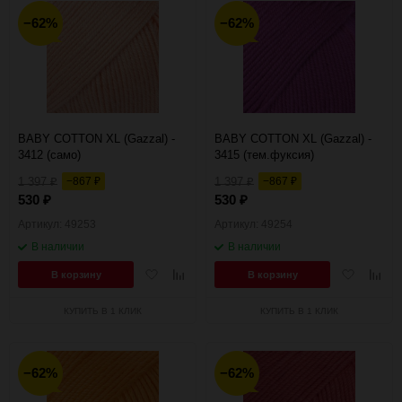
30
−62%
−62%
60
90
150
BABY COTTON XL (Gazzal) -
BABY COTTON XL (Gazzal) -
3412 (само)
3415 (тем.фуксия)
1 397
−867
1 397
−867
₽
₽
₽
₽
530
530
₽
₽
Артикул: 49253
Артикул: 49254
В наличии
В наличии
Добавить
Добавить
Добавить
Добав
В корзину
В корзину
в
к
в
к
избранное
сравнению
избранное
сравн
КУПИТЬ В 1 КЛИК
КУПИТЬ В 1 КЛИК
−62%
−62%