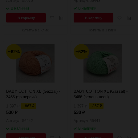
Артикул: 55070
Артикул: 56443
В наличии
В наличии
Добавить
Добавить
Добавить
Добав
В корзину
В корзину
в
к
в
к
избранное
сравнению
избранное
сравн
КУПИТЬ В 1 КЛИК
КУПИТЬ В 1 КЛИК
−62%
−62%
BABY COTTON XL (Gazzal) -
BABY COTTON XL (Gazzal) -
3465 (яр.персик)
3466 (зелень неон)
1 397
−867
1 397
−867
₽
₽
₽
₽
530
530
₽
₽
Артикул: 56442
Артикул: 56441
В наличии
В наличии
Добавить
Добавить
Добавить
Добав