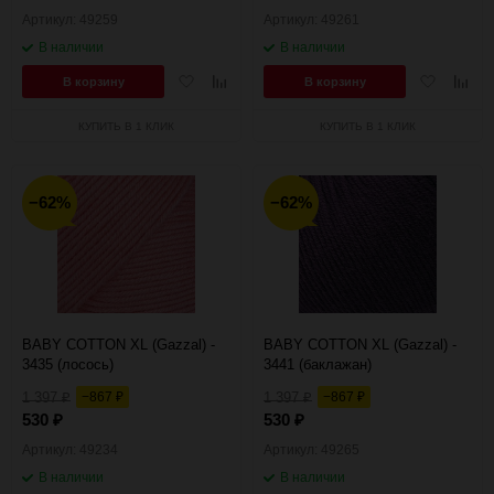
Артикул: 49259
Артикул: 49261
В наличии
В наличии
Добавить
Добавить
Добавить
Добав
В корзину
В корзину
в
к
в
к
избранное
сравнению
избранное
сравн
КУПИТЬ В 1 КЛИК
КУПИТЬ В 1 КЛИК
−62%
−62%
BABY COTTON XL (Gazzal) -
BABY COTTON XL (Gazzal) -
3435 (лосось)
3441 (баклажан)
1 397
−867
1 397
−867
₽
₽
₽
₽
530
530
₽
₽
Артикул: 49234
Артикул: 49265
В наличии
В наличии