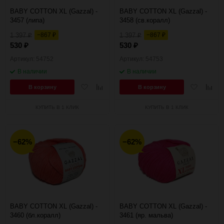
BABY COTTON XL (Gazzal) -
BABY COTTON XL (Gazzal) -
3457 (липа)
3458 (св.коралл)
1 397
−867
1 397
−867
₽
₽
₽
₽
530
530
₽
₽
Артикул: 54752
Артикул: 54753
В наличии
В наличии
Добавить
Добавить
Добавить
Добав
В корзину
В корзину
в
к
в
к
избранное
сравнению
избранное
сравн
КУПИТЬ В 1 КЛИК
КУПИТЬ В 1 КЛИК
−62%
−62%
BABY COTTON XL (Gazzal) -
BABY COTTON XL (Gazzal) -
3460 (бл.коралл)
3461 (яр. мальва)