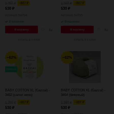
1 397
−867
1 397
−867
₽
₽
₽
₽
530
530
₽
₽
Артикул: 54754
Артикул: 54755
В наличии
В наличии
Добавить
Добавить
Добавить
Добав
В корзину
В корзину
в
к
в
к
избранное
сравнению
избранное
сравн
КУПИТЬ В 1 КЛИК
КУПИТЬ В 1 КЛИК
−62%
−62%
Новый
BABY COTTON XL (Gazzal) -
BABY COTTON XL (Gazzal) -
3462 (салат неон)
3464 (бежевый)
1 397
−867
1 397
−867
₽
₽
₽
₽
530
530
₽
₽