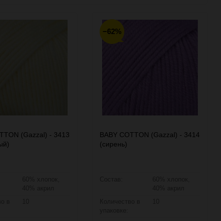
30
−62%
60
90
150
TON (Gazzal) - 3413
BABY COTTON (Gazzal) - 3414
ый)
(сирень)
60% хлопок,
Состав:
60% хлопок,
40% акрил
40% акрил
о в
10
Количество в
10
упаковке: