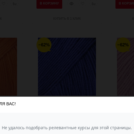
рый
Добавить
Добавить
Быстрый
Добавить
Добавить
В КОРЗИНУ
В КОРЗИ
мотр
в
к
просмотр
в
к
избранное
сравнению
избранное
сравнению
К
КУПИТЬ В 1 КЛИК
−62%
−62%
ЛЯ ВАС!
l) - 3419
BABY COTTON (Gazzal) - 3421
BABY COT
(василёк)
(роз.сире