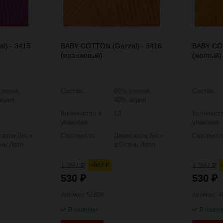
l) - 3415
BABY COTTON (Gazzal) - 3416
BABY COT
(оранжевый)
(жёлтый)
лопок,
Состав:
60% хлопок,
Состав:
акрил
40% акрил
Количество в
10
Количеств
упаковке:
упаковке:
сезон;Весн
Сезонность:
Демисезон;Весн
Сезонност
нь;Лето
а;Осень;Лето
1 397
1 397
−867
₽
₽
₽
530
530
₽
₽
Артикул: 51808
Артикул: 
В наличии
В налич