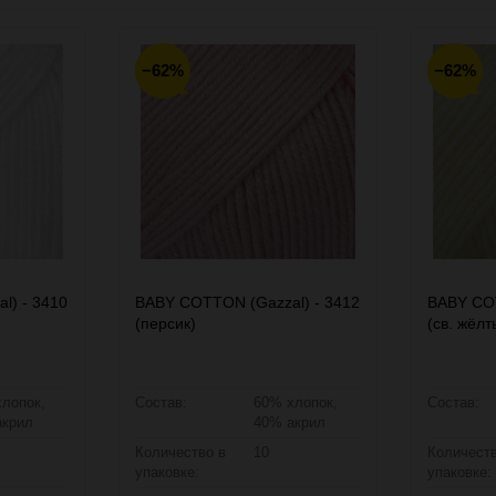
−62%
−62%
l) - 3410
BABY COTTON (Gazzal) - 3412
BABY COT
(персик)
(св. жёлт
лопок,
Состав:
60% хлопок,
Состав:
акрил
40% акрил
Количество в
10
Количеств
упаковке:
упаковке: