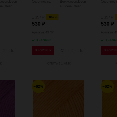
сезон;Весн
Сезонность:
Демисезон;Весн
Сезонност
нь;Лето
а;Осень;Лето
1 397
1 397
−867
₽
₽
₽
530
530
₽
₽
Артикул: 49764
Артикул: 
В наличии
В налич
рый
Добавить
Добавить
Быстрый
Добавить
Добавить
В КОРЗИНУ
В КОРЗИ
мотр
в
к
просмотр
в
к
избранное
сравнению
избранное
сравнению
К
КУПИТЬ В 1 КЛИК
−62%
−62%