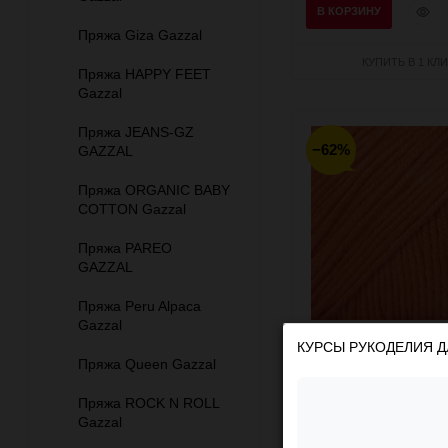
Быст
В КОРЗИНУ
прос
Пряжа Giza Gazzal
КУПИТЬ В 1 КЛИ
Пряжа HAPPY FEET
Gazzal
Пряжа JEANS-GZ
−62%
GAZZAL
Пряжа ORGANIC BABY
COTTON Gazzal
Пряжа PAREO
GAZZAL
Пряжа Peru Alpaca
Gazzal
КУРСЫ РУКОДЕЛИЯ Д
BABY COTTON (Gazza
Пряжа Queen Gazzal
(оранжевый)
Пряжа ROCK N ROLL
Gazzal