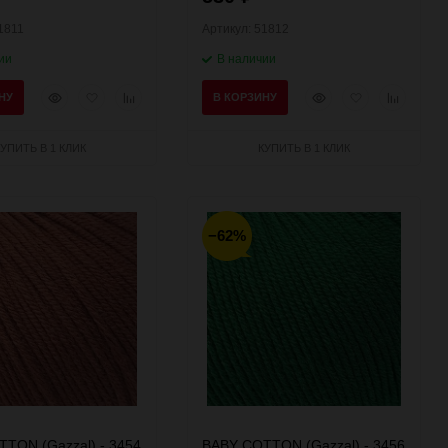
1811
Артикул: 51812
ии
В наличии
Быстрый
Добавить
Добавить
Быстрый
Добавить
Добавить
НУ
В КОРЗИНУ
просмотр
в
к
просмотр
в
к
избранное
сравнению
избранное
сравнени
КУПИТЬ В 1 КЛИК
КУПИТЬ В 1 КЛИК
−62%
TON (Gazzal) - 3454
BABY COTTON (Gazzal) - 3456