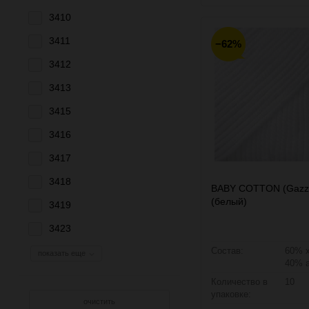
3410
3411
−62%
3412
3413
3415
3416
3417
3418
BABY COTTON (Gazza
(белый)
3419
3423
Состав:
60% х
показать еще
40% 
Количество в
10
упаковке:
очистить