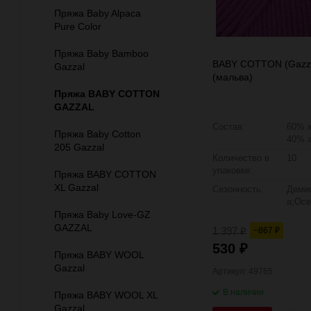
Пряжа Baby Alpaca
Pure Color
Пряжа Baby Bamboo
BABY COTTON (Gazza
Gazzal
(мальва)
Пряжа BABY COTTON
GAZZAL
Состав:
60% х
Пряжа Baby Cotton
40% 
205 Gazzal
Количество в
10
упаковке:
Пряжа BABY COTTON
XL Gazzal
Сезонность:
Деми
а;Осе
Пряжа Baby Love-GZ
GAZZAL
1 397
−867
₽
₽
530
₽
Пряжа BABY WOOL
Gazzal
Артикул: 49765
В наличии
Пряжа BABY WOOL XL
Gazzal