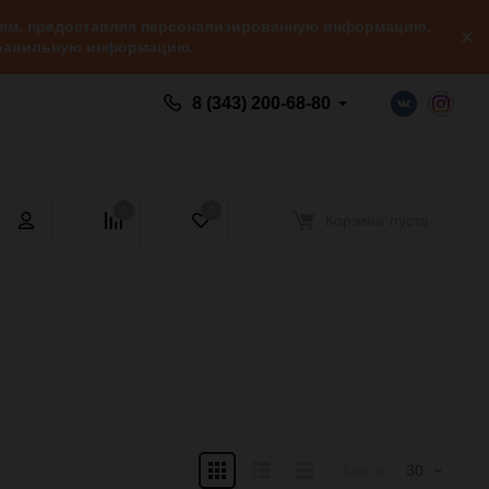
елям, предоставляя персонализированную информацию,
 правильную информацию.
8 (343) 200-68-80
0
0
Корзина
пуста
Плитка
Подробно
Компактно
Кол-во:
30