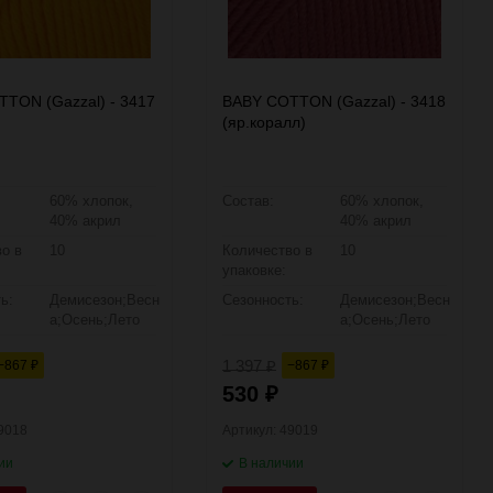
TON (Gazzal) - 3417
BABY COTTON (Gazzal) - 3418
(яр.коралл)
60% хлопок,
Состав:
60% хлопок,
40% акрил
40% акрил
о в
10
Количество в
10
упаковке:
ь:
Демисезон;Весн
Сезонность:
Демисезон;Весн
а;Осень;Лето
а;Осень;Лето
1 397
−867
−867
₽
₽
₽
530
₽
49018
Артикул: 49019
ии
В наличии