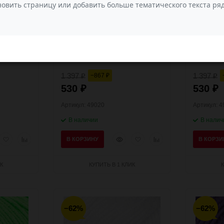
лопок,
Состав:
60% хлопок,
Состав:
акрил
40% акрил
Количество в
10
Количеств
упаковке:
упаковке:
сезон;Весн
Сезонность:
Демисезон;Весн
Сезонност
нь;Лето
а;Осень;Лето
1 397
1 397
−867
₽
₽
₽
530
530
₽
₽
Артикул: 49020
Артикул: 
В наличии
В налич
рый
Добавить
Добавить
Быстрый
Добавить
Добавить
В КОРЗИНУ
В КОРЗИ
мотр
в
к
просмотр
в
к
избранное
сравнению
избранное
сравнению
К
КУПИТЬ В 1 КЛИК
−62%
−62%