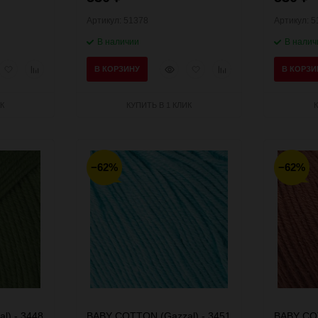
Артикул: 51378
Артикул: 5
В наличии
В налич
рый
Добавить
Добавить
Быстрый
Добавить
Добавить
В КОРЗИНУ
В КОРЗИ
мотр
в
к
просмотр
в
к
избранное
сравнению
избранное
сравнению
К
КУПИТЬ В 1 КЛИК
−62%
−62%
l) - 3448
BABY COTTON (Gazzal) - 3451
BABY COT