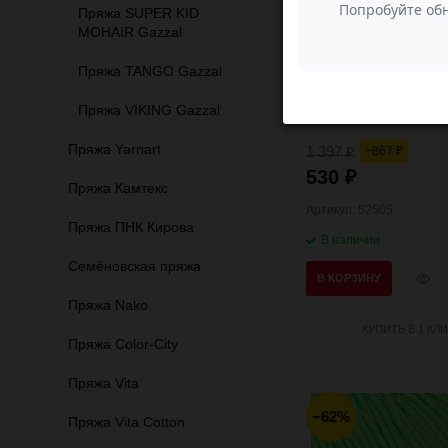
Состав:
60% х
Пряжа SUPER KID
40% 
MOHAIR Gazzal
Количество в
10
упаковке:
Пряжа TANGO Gazzal
Сезонность:
Деми
Пряжа VIKING Gazzal
а;Осе
Пряжа Yarnart
1 397
−867
₽
₽
530
₽
Пряжа Камтекс
Артикул: 52505
Пряжа ПНК Кирова
В наличии
Семёновская пряжа
Быст
В КОРЗИНУ
прос
Пряжа Nako
КУПИТЬ В 1 КЛИ
Пряжа Color-City
Пряжа Vita
−62%
Пряжа Vita Cotton