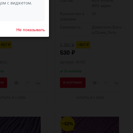
60% хлопок,
Состав:
60% хлопок,
40% акрил
40% акрил
о в
10
Количество в
10
упаковке:
ь:
Демисезон;Весн
Сезонность:
Демисезон;Весн
Не показывать
а;Осень;Лето
а;Осень;Лето
1 397
−867
−867
₽
₽
₽
530
₽
49021
Артикул: 49767
ии
В наличии
Быстрый
Добавить
Добавить
Быстрый
Добавить
Добавить
НУ
В КОРЗИНУ
просмотр
в
к
просмотр
в
к
избранное
сравнению
избранное
сравнени
КУПИТЬ В 1 КЛИК
КУПИТЬ В 1 КЛИК
−62%