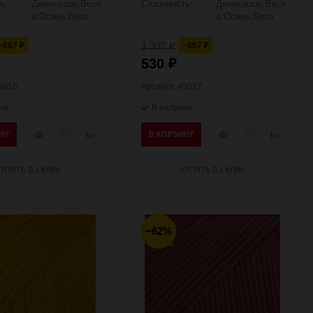
ь:
Демисезон;Весн
Сезонность:
Демисезон;Весн
а;Осень;Лето
а;Осень;Лето
1 397
−867
−867
₽
₽
₽
530
₽
49016
Артикул: 49017
ии
В наличии
Быстрый
Добавить
Добавить
Быстрый
Добавить
Добавить
НУ
В КОРЗИНУ
просмотр
в
к
просмотр
в
к
избранное
сравнению
избранное
сравнени
КУПИТЬ В 1 КЛИК
КУПИТЬ В 1 КЛИК
−62%