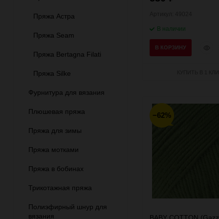
Артикул: 49024
Пряжа Астра
В наличии
Пряжа Seam
Быст
В КОРЗИНУ
Пряжа Bertagna Filati
прос
Пряжа Silke
КУПИТЬ В 1 КЛИ
Фурнитура для вязания
Плюшевая пряжа
−62%
Пряжа для зимы
Пряжа мотками
Пряжа в бобинах
Трикотажная пряжа
Полиэфирный шнур для
вязания
BABY COTTON (Gazza