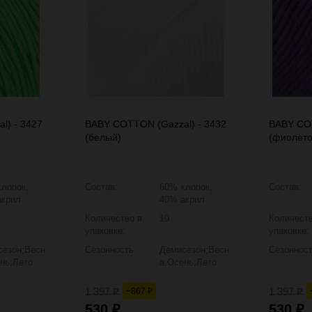
l) - 3427
BABY COTTON (Gazzal) - 3432
BABY COT
(белый)
(фиолето
лопок,
Состав:
60% хлопок,
Состав:
акрил
40% акрил
Количество в
10
Количеств
упаковке:
упаковке:
сезон;Весн
Сезонность:
Демисезон;Весн
Сезонност
нь;Лето
а;Осень;Лето
1 397
1 397
−867
₽
₽
₽
530
530
₽
₽