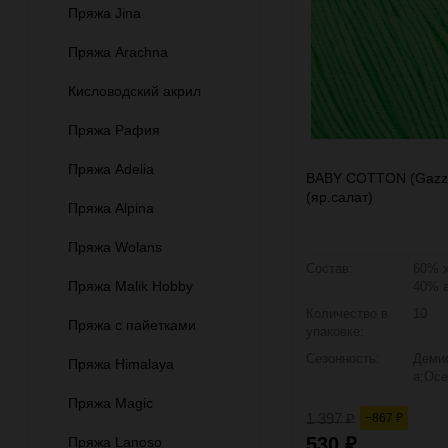
Пряжа Jina
Пряжа Arachna
Кисловодский акрил
Пряжа Рафия
Пряжа Adelia
BABY COTTON (Gazza
(яр.салат)
Пряжа Alpina
Пряжа Wolans
Состав:
60% х
Пряжа Malik Hobby
40% 
Количество в
10
Пряжа с пайетками
упаковке:
Сезонность:
Деми
Пряжа Himalaya
а;Осе
Пряжа Magic
1 397
−867
₽
₽
530
Пряжа Lanoso
₽