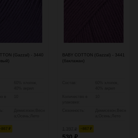
TON (Gazzal) - 3440
BABY COTTON (Gazzal) - 3441
вый)
(баклажан)
60% хлопок,
Состав:
60% хлопок,
40% акрил
40% акрил
о в
10
Количество в
10
упаковке:
ь:
Демисезон;Весн
Сезонность:
Демисезон;Весн
а;Осень;Лето
а;Осень;Лето
1 397
−867
−867
₽
₽
₽
530
₽