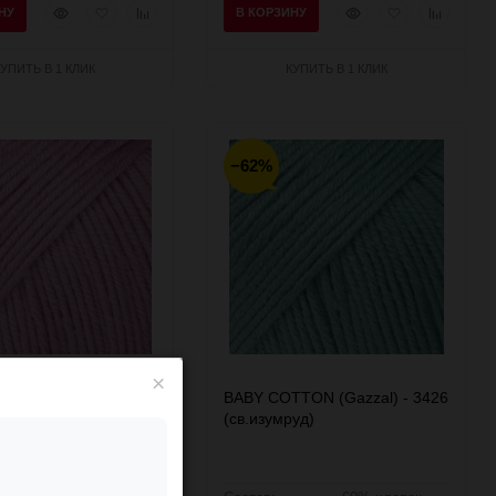
Быстрый
Добавить
Добавить
Быстрый
Добавить
Добавить
НУ
В КОРЗИНУ
просмотр
в
к
просмотр
в
к
избранное
сравнению
избранное
сравнени
КУПИТЬ В 1 КЛИК
КУПИТЬ В 1 КЛИК
−62%
×
TON (Gazzal) - 3422
BABY COTTON (Gazzal) - 3426
нь)
(св.изумруд)