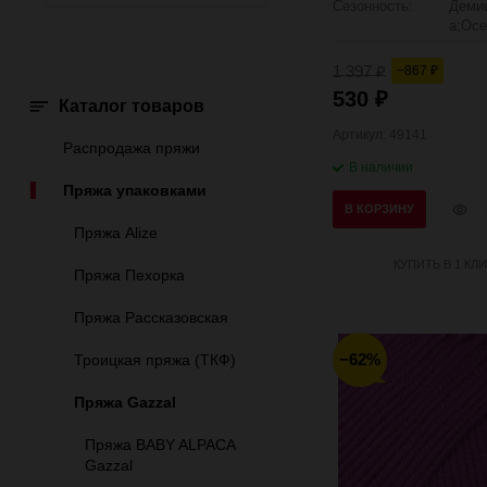
Сезонность:
Деми
а;Осе
1 397
−867
₽
₽
530
₽
Каталог товаров
Артикул: 49141
Распродажа пряжи
В наличии
Пряжа упаковками
Быст
В КОРЗИНУ
прос
Пряжа Alize
КУПИТЬ В 1 КЛИ
Пряжа Пехорка
Пряжа Рассказовская
−62%
Троицкая пряжа (ТКФ)
Пряжа Gazzal
Пряжа BABY ALPACA
Gazzal