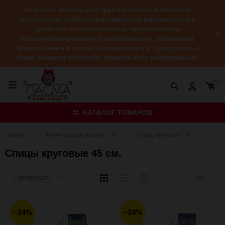
Наш сайт использует файлы cookie и похожие
технологии, чтобы гарантировать максимальное
удобство пользователям, предоставляя
персонализированную информацию, запоминая
предпочтения в области маркетинга и продукции, а
также помогая получить правильную информацию.
0
КАТАЛОГ ТОВАРОВ
Главная
Фурнитура для вязания
Спицы круговые
Спицы круговые 45 см.
Плитка
Подробно
Компактно
Сортировать
30
30
−24%
−24%
60