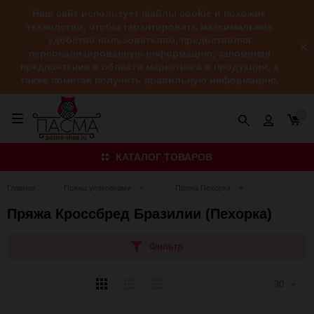
Наш сайт использует файлы cookie и похожие
технологии, чтобы гарантировать максимальное
удобство пользователям, предоставляя
персонализированную информацию, запоминая
предпочтения в области маркетинга и продукции, а
также помогая получить правильную информацию.
0
КАТАЛОГ ТОВАРОВ
Главная
Пряжа упаковками
Пряжа Пехорка
Пряжа Кроссбред Бразилии (Пехорка)
Фильтр
Плитка
Подробно
Компактно
30