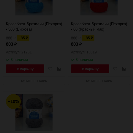
Кроссбред Бразилии (Пехорка)
Кроссбред Бразилии (Пехорка)
- 583 (Бирюза)
- 88 (Красный мак)
888
−85
888
−85
₽
₽
₽
₽
803
803
₽
₽
Артикул: 21251
Артикул: 13019
В наличии
В наличии
Добавить
Добавить
Добавить
Добав
В корзину
В корзину
в
к
в
к
избранное
сравнению
избранное
сравн
КУПИТЬ В 1 КЛИК
КУПИТЬ В 1 КЛИК
−10%