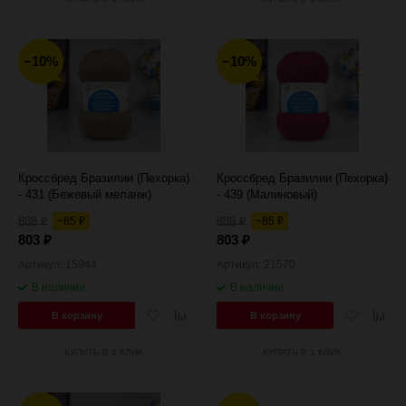
−10%
−10%
Кроссбред Бразилии (Пехорка)
Кроссбред Бразилии (Пехорка)
- 431 (Бежевый меланж)
- 439 (Малиновый)
888
−85
888
−85
₽
₽
₽
₽
803
803
₽
₽
Артикул: 15944
Артикул: 21570
В наличии
В наличии
Добавить
Добавить
Добавить
Добав
В корзину
В корзину
в
к
в
к
избранное
сравнению
избранное
сравн
КУПИТЬ В 1 КЛИК
КУПИТЬ В 1 КЛИК