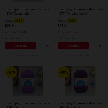
Кроссбред Бразилии (Пехорка)
Кроссбред Бразилии (Пехорка)
- 174 (Стальной)
- 177 (Голубое небо)
888
−85
888
−85
₽
₽
₽
₽
803
803
₽
₽
Артикул: 13040
Артикул: 15941
В наличии
В наличии
Добавить
Добавить
Добавить
Добав
В корзину
В корзину
в
к
в
к
избранное
сравнению
избранное
сравн
КУПИТЬ В 1 КЛИК
КУПИТЬ В 1 КЛИК
−10%
−10%
Кроссбред Бразилии (Пехорка)
Кроссбред Бразилии (Пехорка)
- 179 (Фиалка)
- 191 (Ежевика)