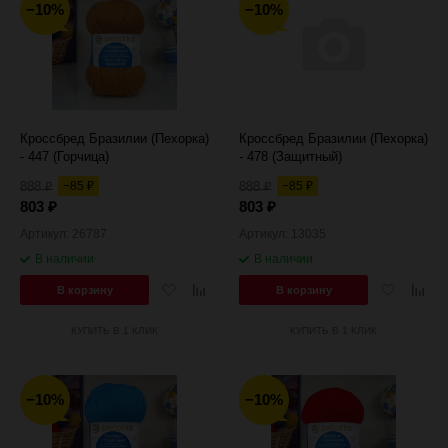
−10%
−10%
Кроссбред Бразилии (Пехорка)
Кроссбред Бразилии (Пехорка)
- 447 (Горчица)
- 478 (Защитный)
888
−85
888
−85
₽
₽
₽
₽
803
803
₽
₽
Артикул: 26787
Артикул: 13035
В наличии
В наличии
Добавить
Добавить
Добавить
Добав
В корзину
В корзину
в
к
в
к
избранное
сравнению
избранное
сравн
КУПИТЬ В 1 КЛИК
КУПИТЬ В 1 КЛИК
−10%
−10%