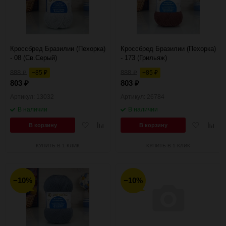
Кроссбред Бразилии (Пехорка)
Кроссбред Бразилии (Пехорка)
- 08 (Св.Серый)
- 173 (Грильяж)
888
−85
888
−85
₽
₽
₽
₽
803
803
₽
₽
Артикул: 13032
Артикул: 26784
В наличии
В наличии
Добавить
Добавить
Добавить
Добав
В корзину
В корзину
в
к
в
к
избранное
сравнению
избранное
сравн
КУПИТЬ В 1 КЛИК
КУПИТЬ В 1 КЛИК
−10%
−10%