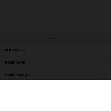
наверх
КОНТАКТЫ
КОМПАНИЯ
ИНФОРМАЦИЯ
МЫ В СЕТИ
© 2026 ПАСМА - универсальный поставщик товаров для
рукоделия.