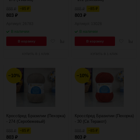
888
−85
888
−85
₽
₽
₽
₽
803
803
₽
₽
Артикул: 26783
Артикул: 13028
В наличии
В наличии
Добавить
Добавить
Добавить
Добав
В корзину
В корзину
в
к
в
к
избранное
сравнению
избранное
сравн
КУПИТЬ В 1 КЛИК
КУПИТЬ В 1 КЛИК
−10%
−10%
Кроссбред Бразилии (Пехорка)
Кроссбред Бразилии (Пехорка)
- 274 (Серобежевый)
- 30 (Св.Теракот)
888
−85
888
−85
₽
₽
₽
₽
803
803
₽
₽