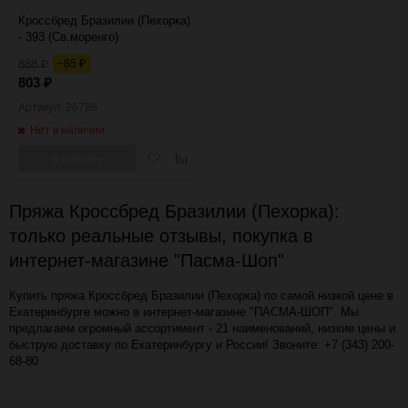
Кроссбред Бразилии (Пехорка)
- 393 (Св.моренго)
888
−85
₽
₽
803
₽
Артикул: 26786
Нет в наличии
Добавить
Добавить
В корзину
в
к
избранное
сравнению
Пряжа Кроссбред Бразилии (Пехорка):
только реальные отзывы, покупка в
интернет-магазине "Пасма-Шоп"
Купить пряжа Кроссбред Бразилии (Пехорка) по самой низкой цене в
Екатеринбурге можно в интернет-магазине "ПАСМА-ШОП". Мы
предлагаем огромный ассортимент - 21 наименований, низкие цены и
быструю доставку по Екатеринбургу и России! Звоните: +7 (343) 200-
68-80