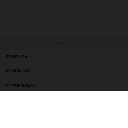
наверх
КОНТАКТЫ
КОМПАНИЯ
ИНФОРМАЦИЯ
МЫ В СЕТИ
© 2026 ПАСМА - универсальный поставщик товаров для
рукоделия.