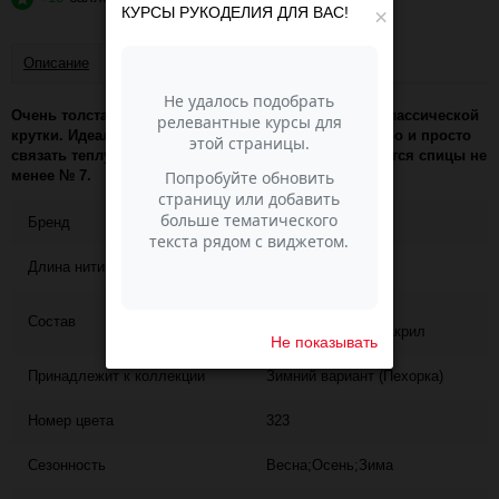
КУРСЫ РУКОДЕЛИЯ ДЛЯ ВАС!
×
Описание
Отзывы
Очень толстая, чистошерстяная, объемная пряжа классической
крутки. Идеально подойдет для тех, кто хочет быстро и просто
связать теплую и уютную вещь, ведь Вам понадобятся спицы не
менее № 7.
Бренд
ПЕХОРКА
Длина нити
100
95% шерсть, 5%
Состав
высокообъёмный акрил
Не показывать
Принадлежит к коллекции
Зимний вариант (Пехорка)
Номер цвета
323
Сезонность
Весна;Осень;Зима