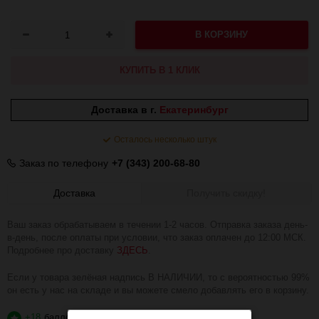
В КОРЗИНУ
КУПИТЬ В 1 КЛИК
Доставка в г.
Екатеринбург
Осталось несколько штук
Заказ по телефону
+7 (343) 200-68-80
Доставка
Получить скидку!
Ваш заказ обрабатываем в течении 1-2 часов. Отправка заказа день-
в-день, после оплаты при условии, что заказ оплачен до 12:00 МСК.
Подробнее про доставку
ЗДЕСЬ
.
Если у товара зелёная надпись В НАЛИЧИИ, то с вероятностью 99%
он есть у нас на складе и вы можете смело добавлять его в корзину.
+18
баллов
?