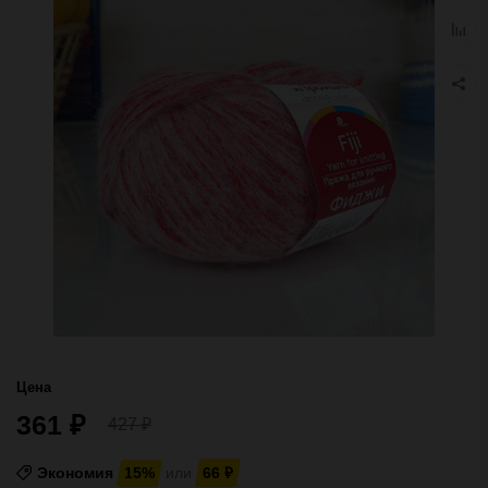
избра
Добав
к
сравн
Цена
361
₽
427
₽
Экономия
15%
или
66
₽