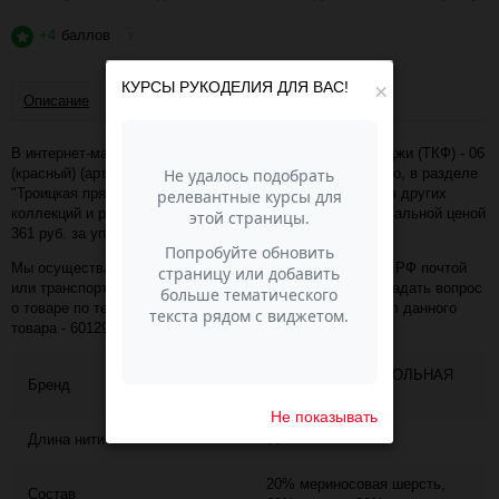
+4
баллов
?
КУРСЫ РУКОДЕЛИЯ ДЛЯ ВАС!
×
Описание
Отзывы
В интернет-магазине Пасма-Шоп, вы можете купить Фиджи (ТКФ) - 06
(красный) (артикул - 60129) по отличной цене. Более того, в разделе
"Троицкая пряжа (ТКФ)" имеется порядка 50 000 товаров других
коллекций и расцветок этого же производителя с минимальной ценой
361 руб. за упаковку!
Мы осуществляем доставку в любой населённый пункт РФ почтой
или транспортной компанией СДЭК. Также, вы можете задать вопрос
о товаре по телефону +7 (343) 200-68-80, назвав артикул данного
товара - 60129
ТРОИЦКАЯ КАМВОЛЬНАЯ
Бренд
ФАБРИКА
Не показывать
Длина нити
95
20% мериносовая шерсть,
Состав