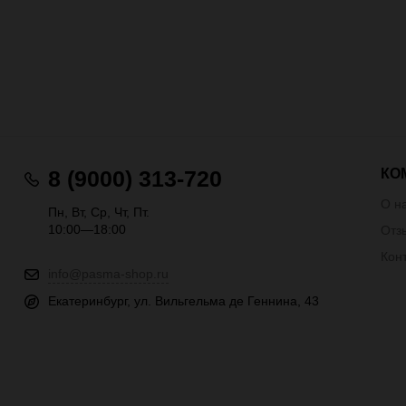
КО
8 (9000) 313-720
О н
Пн, Вт, Ср, Чт, Пт.
10:00—18:00
Отз
Кон
info@pasma-shop.ru
Екатеринбург, ул. Вильгельма де Геннина, 43