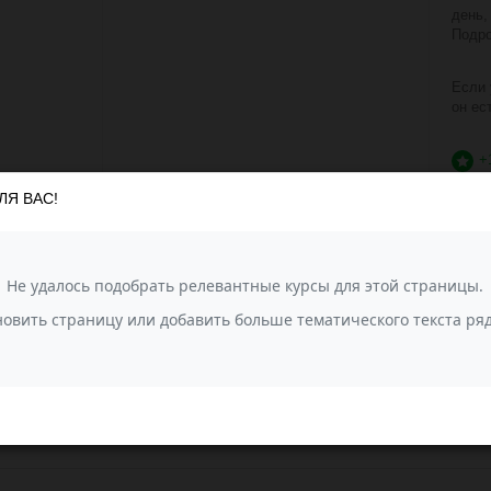
день,
Подро
Если 
он ес
+
ЛЯ ВАС!
РОГАЯ ДОСТАВКА ПО РФ!
ТОЛЬКО КАЧЕСТВЕНН
ТОВАРЫ!
 заключены договора с ТК,
му стоимость доставки очень
Мы гарантируем наивысше
я!
пряжи и других товаров! 
продаётся только в заводс