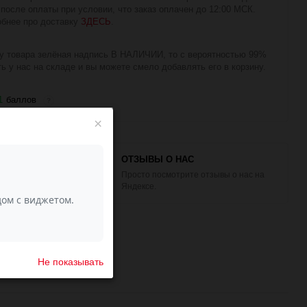
 после оплаты при условии, что заказ оплачен до 12:00 МСК.
бнее про доставку
ЗДЕСЬ
.
у товара зелёная надпись В НАЛИЧИИ, то с вероятностью 99%
ть у нас на складе и вы можете смело добавлять его в корзину.
1
баллов
?
×
ЫЕ
ОТЗЫВЫ О НАС
Просто посмотрите отзывы о нас на
Яндексе.
е качество
Пряжа
кой упаковке!
Не показывать