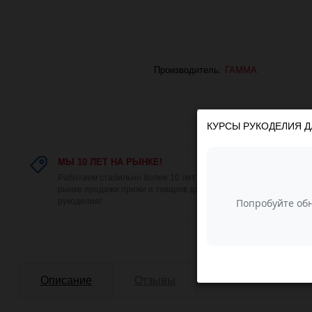
Производитель:
ГАММА
КУРСЫ РУКОДЕЛИЯ Д
МЫ 10 ЛЕТ НА РЫНКЕ!
НЕДО
Работаем стабильно более 10 лет на
У нас
рынке продажи пряжи и товаров для
поэто
рукоделия!
низка
Описание
Отзывы