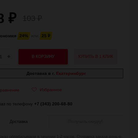
8
₽
103
₽
кономия
24%
или
25
₽
В КОРЗИНУ
КУПИТЬ В 1 КЛИК
Доставка в г.
Екатеринбург
Избранное
равнение
каз по телефону
+7 (343) 200-68-80
Доставка
Получить скидку!
аказ обрабатываем в течении 1-2 часов. Отправка заказа день-в-