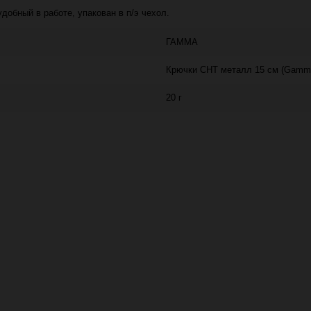
добный в работе, упакован в п/э чехол.
ГАММА
Крючки CHT металл 15 см (Gamm
20 г