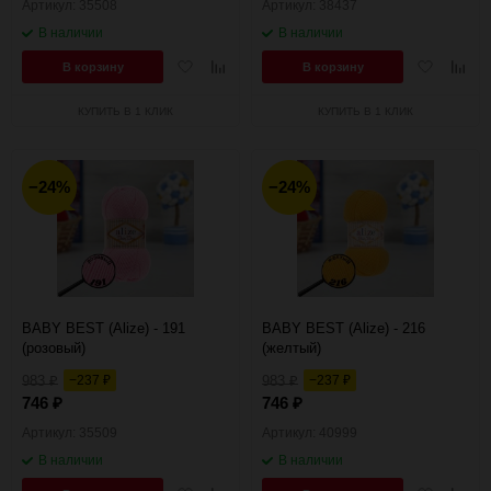
Артикул: 35508
Артикул: 38437
В наличии
В наличии
Добавить
Добавить
Добавить
Добав
В корзину
В корзину
в
к
в
к
избранное
сравнению
избранное
сравн
КУПИТЬ В 1 КЛИК
КУПИТЬ В 1 КЛИК
−24%
−24%
BABY BEST (Alize) - 191
BABY BEST (Alize) - 216
(розовый)
(желтый)
983
−237
983
−237
₽
₽
₽
₽
746
746
₽
₽
Артикул: 35509
Артикул: 40999
В наличии
В наличии