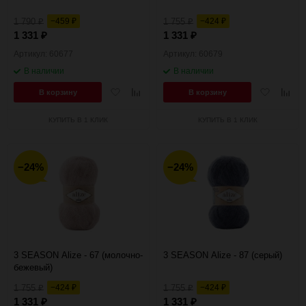
1 790
−459
1 755
−424
₽
₽
₽
₽
1 331
1 331
₽
₽
Артикул: 60677
Артикул: 60679
В наличии
В наличии
Добавить
Добавить
Добавить
Добав
В корзину
В корзину
в
к
в
к
избранное
сравнению
избранное
сравн
КУПИТЬ В 1 КЛИК
КУПИТЬ В 1 КЛИК
−24%
−24%
3 SEASON Alize - 67 (молочно-
3 SEASON Alize - 87 (серый)
бежевый)
1 755
−424
1 755
−424
₽
₽
₽
₽
1 331
1 331
₽
₽