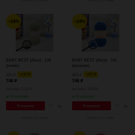
КУПИТЬ В 1 КЛИК
КУПИТЬ В 1 КЛИК
−24%
−24%
BABY BEST (Alize) - 138
BABY BEST (Alize) - 141
(оливк)
(василек)
983
−237
983
−237
₽
₽
₽
₽
746
746
₽
₽
Артикул: 53574
Артикул: 50508
В наличии
В наличии
Добавить
Добавить
Добавить
Добав
В корзину
В корзину
в
к
в
к
избранное
сравнению
избранное
сравн
КУПИТЬ В 1 КЛИК
КУПИТЬ В 1 КЛИК