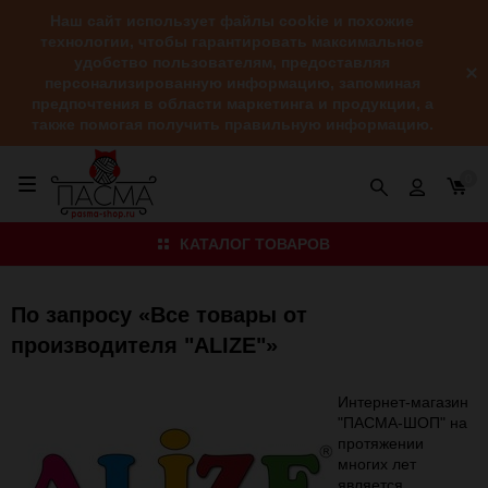
Наш сайт использует файлы cookie и похожие
технологии, чтобы гарантировать максимальное
удобство пользователям, предоставляя
персонализированную информацию, запоминая
предпочтения в области маркетинга и продукции, а
также помогая получить правильную информацию.
0
КАТАЛОГ ТОВАРОВ
По запросу «Все товары от
производителя "ALIZE"»
Интернет-магазин
"ПАСМА-ШОП" на
протяжении
многих лет
является