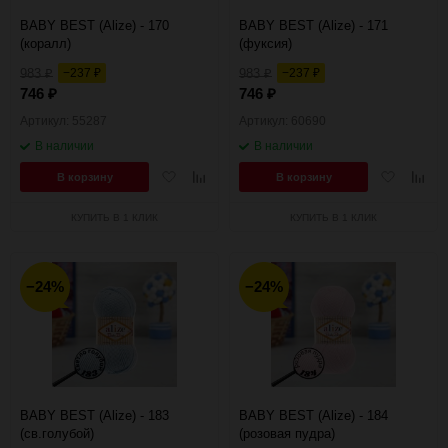
BABY BEST (Alize) - 170
BABY BEST (Alize) - 171
(коралл)
(фуксия)
983
−237
983
−237
₽
₽
₽
₽
746
746
₽
₽
Артикул: 55287
Артикул: 60690
В наличии
В наличии
Добавить
Добавить
Добавить
Добав
В корзину
В корзину
в
к
в
к
избранное
сравнению
избранное
сравн
КУПИТЬ В 1 КЛИК
КУПИТЬ В 1 КЛИК
−24%
−24%
BABY BEST (Alize) - 183
BABY BEST (Alize) - 184
(св.голубой)
(розовая пудра)