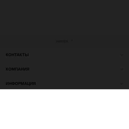
наверх
КОНТАКТЫ
КОМПАНИЯ
ИНФОРМАЦИЯ
МЫ В СЕТИ
© 2026 ПАСМА - универсальный поставщик товаров для
рукоделия.