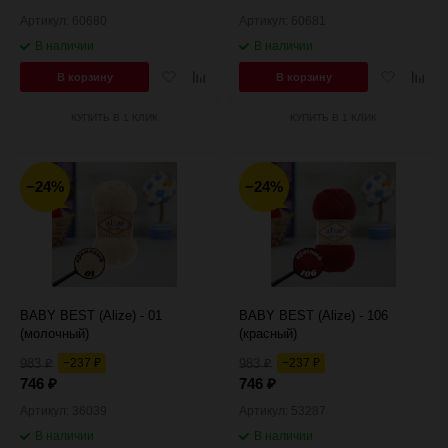
Артикул: 60680
Артикул: 60681
В наличии
В наличии
Добавить
Добавить
Добавить
Добав
В корзину
В корзину
в
к
в
к
избранное
сравнению
избранное
сравн
КУПИТЬ В 1 КЛИК
КУПИТЬ В 1 КЛИК
−24%
−24%
BABY BEST (Alize) - 01
BABY BEST (Alize) - 106
(молочный)
(красный)
983
−237
983
−237
₽
₽
₽
₽
746
746
₽
₽
Артикул: 36039
Артикул: 53287
В наличии
В наличии