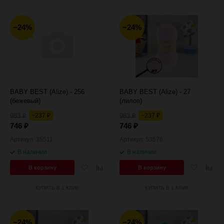
−24%
−24%
BABY BEST (Alize) - 256
BABY BEST (Alize) - 27
(бежевый)
(лилов)
983
−237
983
−237
₽
₽
₽
₽
746
746
₽
₽
Артикул: 35511
Артикул: 53576
В наличии
В наличии
Добавить
Добавить
Добавить
Добав
В корзину
В корзину
в
к
в
к
избранное
сравнению
избранное
сравн
КУПИТЬ В 1 КЛИК
КУПИТЬ В 1 КЛИК
−24%
−24%