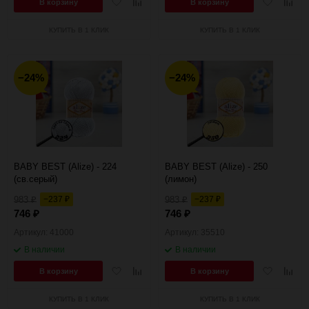
Добавить
Добавить
Добавить
Добав
В корзину
В корзину
в
к
в
к
избранное
сравнению
избранное
сравн
КУПИТЬ В 1 КЛИК
КУПИТЬ В 1 КЛИК
−24%
−24%
BABY BEST (Alize) - 224
BABY BEST (Alize) - 250
(св.серый)
(лимон)
983
−237
983
−237
₽
₽
₽
₽
746
746
₽
₽
Артикул: 41000
Артикул: 35510
В наличии
В наличии
Добавить
Добавить
Добавить
Добав
В корзину
В корзину
в
к
в
к
избранное
сравнению
избранное
сравн
КУПИТЬ В 1 КЛИК
КУПИТЬ В 1 КЛИК