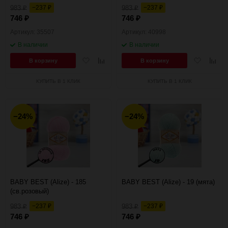
983
−237
983
−237
₽
₽
₽
₽
746
746
₽
₽
Артикул: 35507
Артикул: 40998
В наличии
В наличии
Добавить
Добавить
Добавить
Добав
В корзину
В корзину
в
к
в
к
избранное
сравнению
избранное
сравн
КУПИТЬ В 1 КЛИК
КУПИТЬ В 1 КЛИК
−24%
−24%
BABY BEST (Alize) - 185
BABY BEST (Alize) - 19 (мята)
(св.розовый)
983
−237
983
−237
₽
₽
₽
₽
746
746
₽
₽