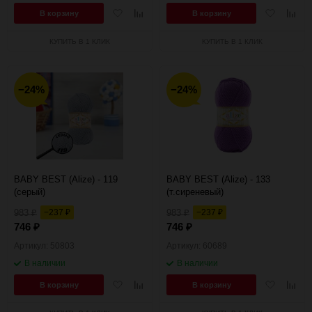
Добавить
Добавить
Добавить
Добав
В корзину
В корзину
в
к
в
к
избранное
сравнению
избранное
сравн
КУПИТЬ В 1 КЛИК
КУПИТЬ В 1 КЛИК
−24%
−24%
BABY BEST (Alize) - 119
BABY BEST (Alize) - 133
(серый)
(т.сиреневый)
983
−237
983
−237
₽
₽
₽
₽
746
746
₽
₽
Артикул: 50803
Артикул: 60689
В наличии
В наличии
Добавить
Добавить
Добавить
Добав
В корзину
В корзину
в
к
в
к
избранное
сравнению
избранное
сравн