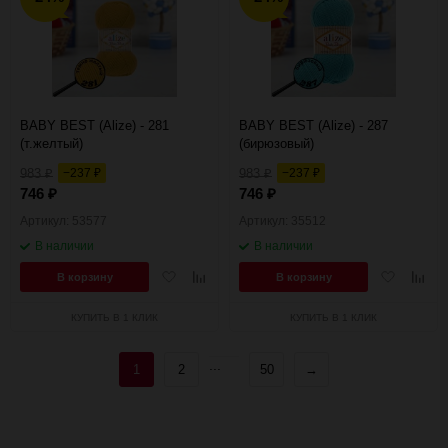
BABY BEST (Alize) - 281
BABY BEST (Alize) - 287
(т.желтый)
(бирюзовый)
983
−237
983
−237
₽
₽
₽
₽
746
746
₽
₽
Артикул: 53577
Артикул: 35512
В наличии
В наличии
Добавить
Добавить
Добавить
Добав
В корзину
В корзину
в
к
в
к
избранное
сравнению
избранное
сравн
КУПИТЬ В 1 КЛИК
КУПИТЬ В 1 КЛИК
...
1
2
50
→