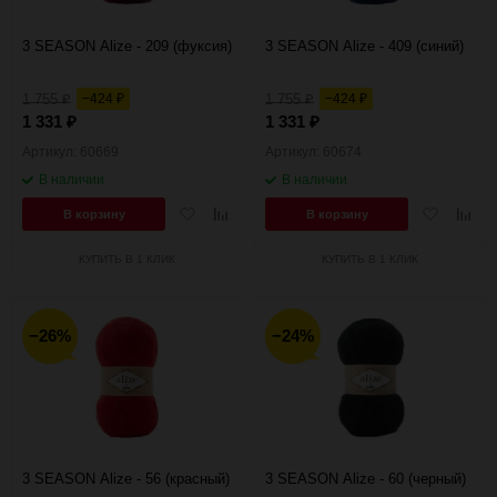
150
3 SEASON Alize - 209 (фуксия)
3 SEASON Alize - 409 (синий)
1 755
−424
1 755
−424
₽
₽
₽
₽
1 331
1 331
₽
₽
Артикул: 60669
Артикул: 60674
В наличии
В наличии
Добавить
Добавить
Добавить
Добав
В корзину
В корзину
в
к
в
к
избранное
сравнению
избранное
сравн
КУПИТЬ В 1 КЛИК
КУПИТЬ В 1 КЛИК
−26%
−24%
3 SEASON Alize - 56 (красный)
3 SEASON Alize - 60 (черный)