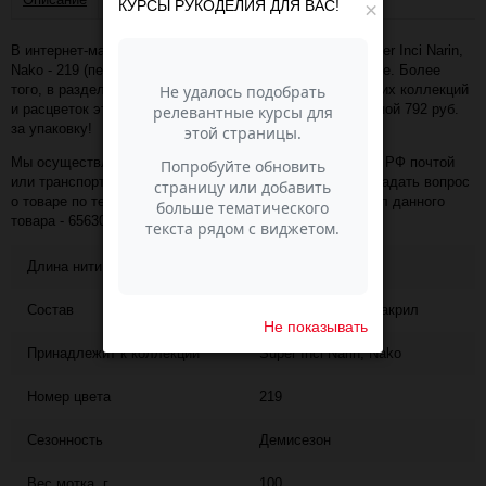
КУРСЫ РУКОДЕЛИЯ ДЛЯ ВАС!
×
В интернет-магазине Пасма-Шоп, вы можете купить Super Inci Narin,
Nako - 219 (песочный) (артикул - 65630) по отличной цене. Более
того, в разделе "" имеется порядка 50 000 товаров других коллекций
и расцветок этого же производителя с минимальной ценой 792 руб.
за упаковку!
Мы осуществляем доставку в любой населённый пункт РФ почтой
или транспортной компанией СДЭК. Также, вы можете задать вопрос
о товаре по телефону +7 (343) 200-68-80, назвав артикул данного
товара - 65630
Длина нити
540
Состав
25% шерсть, 75% акрил
Не показывать
Принадлежит к коллекции
Super Inci Narin, Nako
Номер цвета
219
Сезонность
Демисезон
Вес мотка, г
100