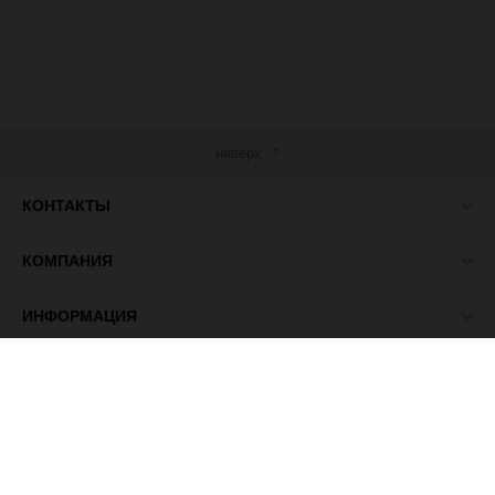
наверх
КОНТАКТЫ
КОМПАНИЯ
ИНФОРМАЦИЯ
МЫ В СЕТИ
© 2026 ПАСМА - универсальный поставщик товаров для
рукоделия.