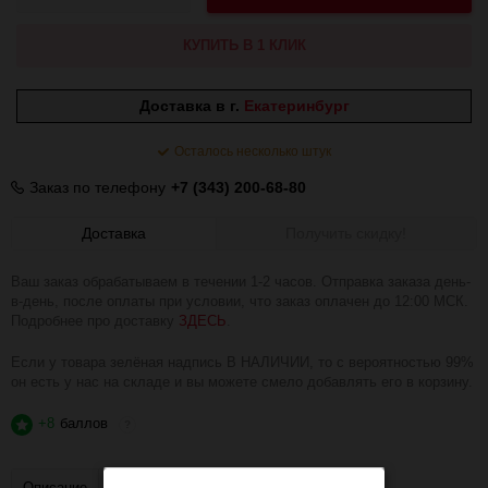
КУПИТЬ В 1 КЛИК
Доставка в г.
Екатеринбург
Осталось несколько штук
Заказ по телефону
+7 (343) 200-68-80
Доставка
Получить скидку!
Ваш заказ обрабатываем в течении 1-2 часов. Отправка заказа день-
в-день, после оплаты при условии, что заказ оплачен до 12:00 МСК.
Подробнее про доставку
ЗДЕСЬ
.
Если у товара зелёная надпись В НАЛИЧИИ, то с вероятностью 99%
он есть у нас на складе и вы можете смело добавлять его в корзину.
+8
баллов
?
Описание
Отзывы