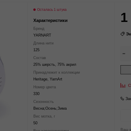
Осталась 1 штука
1
Характеристики
Бренд
Э
YARNART
Длина нити
125
Состав
25% шерсть, 75% акрил
Принадлежит к коллекции
Heritage, YarnArt
С
Номер цвета
330
За
Сезонность
Весна;Осень;Зима
Вес мотка, г
50
Ваш з
Все характеристики