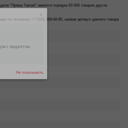
азделе "Пряжа Yarnart" имеется порядка 50 000 товаров других
×
е по телефону +7 (343) 200-68-80, назвав артикул данного товара
Не показывать