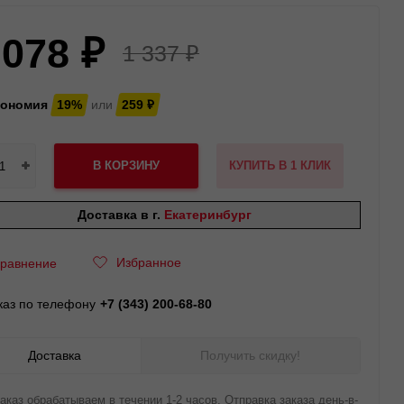
 078
₽
1 337
₽
кономия
19%
или
259
₽
В КОРЗИНУ
КУПИТЬ В 1 КЛИК
Доставка в г.
Екатеринбург
Избранное
равнение
каз по телефону
+7 (343) 200-68-80
Доставка
Получить скидку!
аказ обрабатываем в течении 1-2 часов. Отправка заказа день-в-