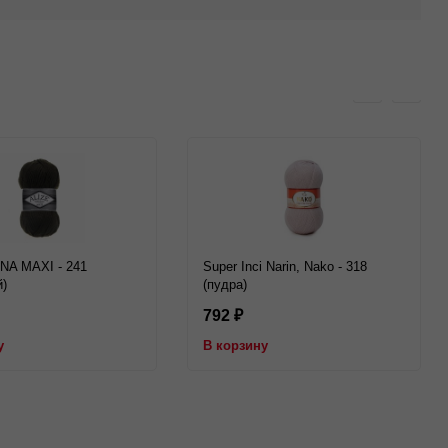
A MAXI - 241
Super Inci Narin, Nako - 318
й)
(пудра)
792
₽
у
В корзину