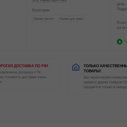
день,
Подро
Категории
Пряжа Yarnart
Пряжа для зимы
Если 
он ес
+
РОГАЯ ДОСТАВКА ПО РФ!
ТОЛЬКО КАЧЕСТВЕНН
ТОВАРЫ!
 заключены договора с ТК,
му стоимость доставки очень
Мы гарантируем наивысше
я!
пряжи и других товаров! 
продаётся только в заводс