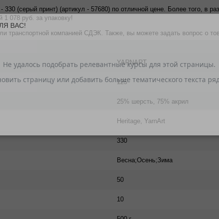
- 330 (серый принт) (артикул - 57680) по отличной цене. Более того, в р
 1 078 руб. за упаковку!
ЛЯ ВАС!
 транспортной компанией СДЭК. Также, вы можете задать вопрос о товар
YARNART
125
25% шерсть, 75% акрил
Heritage, YarnArt
330
Весна;Осень;Зима
50
10
500 г