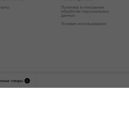
такты
Политика в отношении
обработки персональных
данных
Условия использования
лия.
енные товары
1