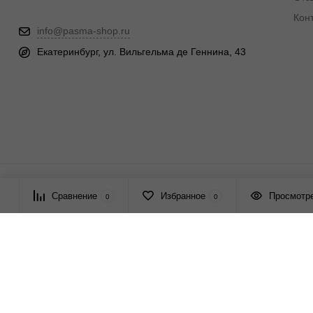
Кон
info@pasma-shop.ru
Екатеринбург, ул. Вильгельма де Геннина, 43
© 2026 ПАСМА - универсальный поставщик товаров для рукоде
Сравнение
Избранное
Просмотр
0
0