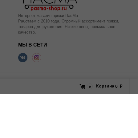
Интернет-магазин пряжи ПаsМа.
Работаем с 2010 года. Огромный ассортимент пряжи,
товаров для рукоделия. Низкие цены, премиальное
качество.
МЫ В СЕТИ
Корзина
0
₽
0