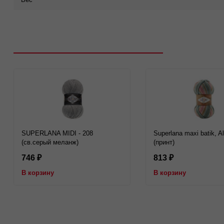
Рекомендуем посмотреть
SUPERLANA MIDI - 208
Superlana maxi batik, Al
(св.серый меланж)
(принт)
746
813
₽
₽
В корзину
В корзину