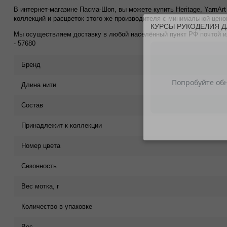
В интернет-магазине Пасма-Шоп, вы можете купить Heritage, YarnArt 
коллекций и расцветок этого же производителя с минимальной ценой
КУРСЫ РУКОДЕЛИЯ Д
Мы осуществляем доставку в любой населённый пункт РФ почтой или
- 57680
Бренд
Длина нити
Состав
Принадлежит к коллекции
Номер цвета
Сезонность
Вес мотка, г
Количество в упаковке
Вес