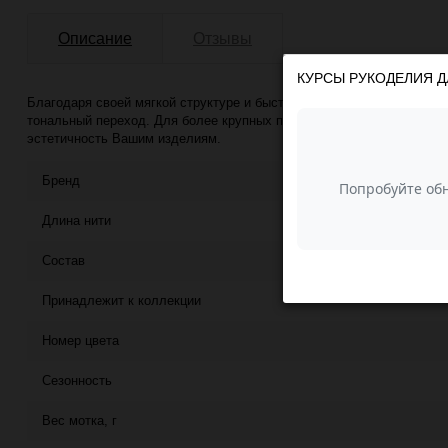
Описание
Отзывы
КУРСЫ РУКОДЕЛИЯ Д
Благодаря своей мягкой структуре и быстрому вязанию, предпочита
тональный переход. Для более крупных проектов, используя вмест
эстетичность Вашим изделиям.
Бренд
Длина нити
Состав
Принадлежит к коллекции
Номер цвета
Сезонность
Вес мотка, г