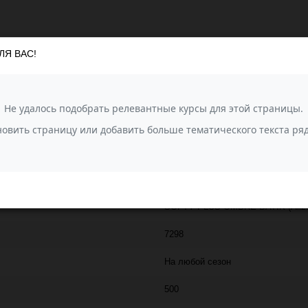
ЛЯ ВАС!
емая Вами пряжа Softy Plus теперь с новой окраской омбре батик. С 5
е 2 или более мотков, вы можете продлить плавный тональный переход 
ALIZE
600
100% микрополиэстер
SOFTY PLUS OMBRE BATİK (Aliz
7298
На любой сезон
500