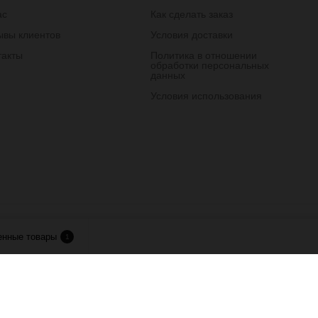
ас
Как сделать заказ
ывы клиентов
Условия доставки
такты
Политика в отношении
обработки персональных
данных
Условия использования
лия.
енные товары
1