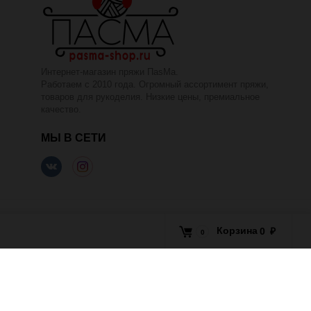
Интернет-магазин пряжи ПаsМа.
Работаем с 2010 года. Огромный ассортимент пряжи,
товаров для рукоделия. Низкие цены, премиальное
качество.
МЫ В СЕТИ
Корзина
0
₽
0