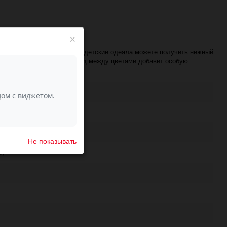
×
00 граммовым мотком связав детские одеяла можете получить нежный
омбре батик. Мягкий переход между цветами добавит особую
Не показывать
e)