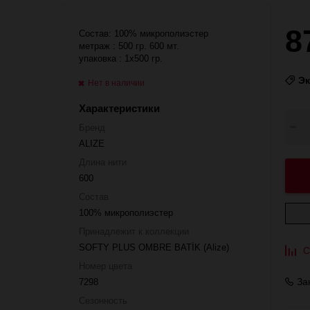
8
Состав: 100% микрополиэстер
метраж : 500 гр. 600 мт.
упаковка : 1x500 гр.
Э
Нет в наличии
Характеристики
Бренд
ALIZE
Длина нити
600
Состав
100% микрополиэстер
Принадлежит к коллекции
SOFTY PLUS OMBRE BATİK (Alize)
С
Номер цвета
За
7298
Сезонность