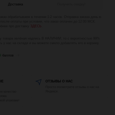
Доставка
Получить скидку!
аказ обрабатываем в течении 1-2 часов. Отправка заказа день-в-
 после оплаты при условии, что заказ оплачен до 12:00 МСК.
бнее про доставку
ЗДЕСЬ
.
у товара зелёная надпись В НАЛИЧИИ, то с вероятностью 99%
ть у нас на складе и вы можете смело добавлять его в корзину.
9
баллов
?
ЫЕ
ОТЗЫВЫ О НАС
Просто посмотрите отзывы о нас на
Яндексе.
е качество
Пряжа
кой упаковке!