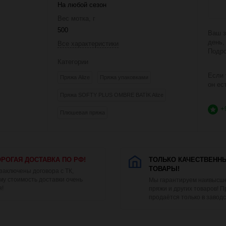
На любой сезон
Вес мотка, г
500
Ваш з
день,
Все характеристики
Подро
Категории
Если 
Пряжа Alize
Пряжа упаковками
он ес
Пряжа SOFTY PLUS OMBRE BATİK Alize
+
Плюшевая пряжа
РОГАЯ ДОСТАВКА ПО РФ!
ТОЛЬКО КАЧЕСТВЕНН
ТОВАРЫ!
 заключены договора с ТК,
му стоимость доставки очень
Мы гарантируем наивысше
я!
пряжи и других товаров! 
продаётся только в заводс