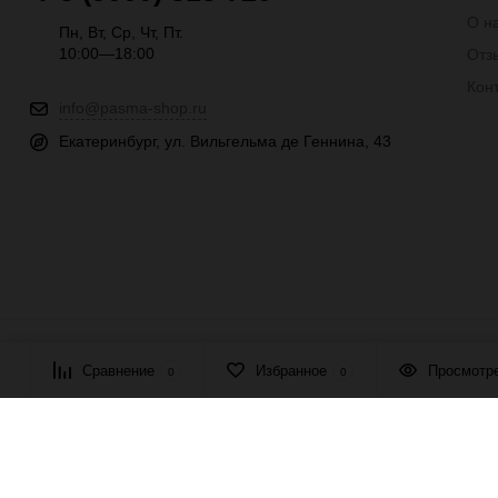
О н
Пн, Вт, Ср, Чт, Пт.
10:00—18:00
Отз
Кон
info@pasma-shop.ru
Екатеринбург, ул. Вильгельма де Геннина, 43
© 2026 ПАСМА - универсальный поставщик товаров для рукоде
Сравнение
Избранное
Просмотр
0
0