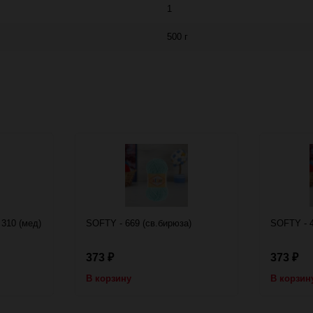
1
500 г
310 (мед)
SOFTY - 669 (св.бирюза)
SOFTY - 4
373
373
₽
₽
В корзину
В корзин