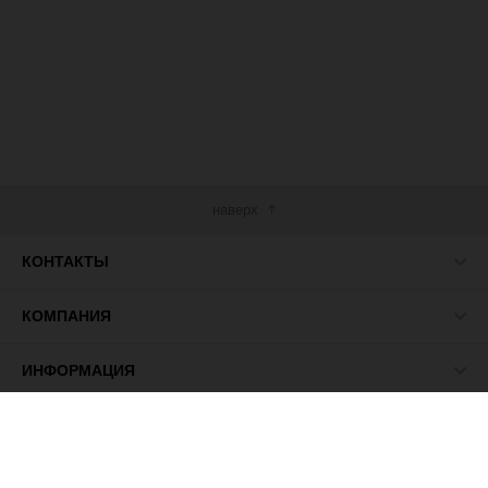
наверх
КОНТАКТЫ
КОМПАНИЯ
ИНФОРМАЦИЯ
МЫ В СЕТИ
© 2026 ПАСМА - универсальный поставщик товаров для