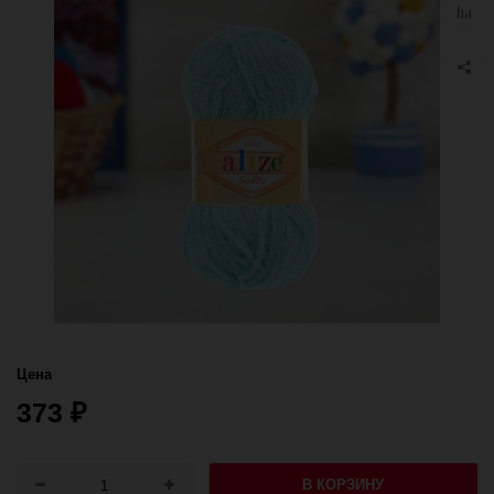
Добав
к
сравн
Цена
373
₽
В КОРЗИНУ