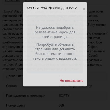
КУРСЫ РУКОДЕЛИЯ ДЛЯ ВАС!
×
Пряжа" Alize Softy", турецкого производства относится к категории
фантазийной. Производитель рекомендует использовать спицы
размером от 3 до 5 и крючок номер 2-4. Нитка приятная, мягкая,
плюшевая. Не вызывает аллергии. Вещи из пряжи Alize Softy можно
смело стирать в машине. Изделия не дают усадку и не
растягиваются при вертикальной сушке. Очень выигрышно смотрятся
из Софти кофты, свитера, толстовки и жилетки, детские пинетки,
комбинезончики, юбочки и сарафанчики, а также костюмчики. Все
это получиться безумно милым. Игрушки, связанные из Софти,
мягкие, нежные и немного мохнатенькие. Пледы и мягкие элементы
декора станут реальным украшением вашего интерьера. Своей
мягкостью эта пряжа покорит любое сердце. От нее веет уютом и
теплом. А цветовая палитра от пастельных до ярких насыщенных
оттенков дает простор для творчества и фантазии.
Длина нити
115
Не показывать
Состав
100% микрополиэстер
Принадлежит к коллекции
SOFTY
Номер цвета
669