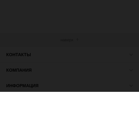
наверх
КОНТАКТЫ
КОМПАНИЯ
ИНФОРМАЦИЯ
МЫ В СЕТИ
© 2026 ПАСМА - универсальный поставщик товаров для
рукоделия.