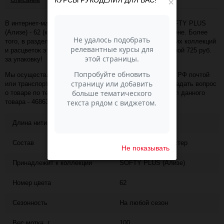
×
В интернет-магазине Пасма-Шоп, вы можете купить SOFTY PLUS
(Ализе) - 62 (кремовый) (артикул - 46863) по отличной цене. Более
того, в разделе "" имеется порядка 50 000 товаров других коллекций
и расцветок этого же производителя с минимальной ценой 725 руб.
за упаковку!
Мы осуществляем доставку в любой населённый пункт РФ почтой
или транспортной компанией СДЭК. Также, вы можете задать вопрос
о товаре по телефону +7 (343) 200-68-80, назвав артикул данного
товара - 46863
Длина нити
120
Состав
100% микрополиэстер
Не показывать
Принадлежит к коллекции
SOFTY PLUS (Ализе)
Номер цвета
62
Сезонность
На любой сезон
Вес мотка, г
100