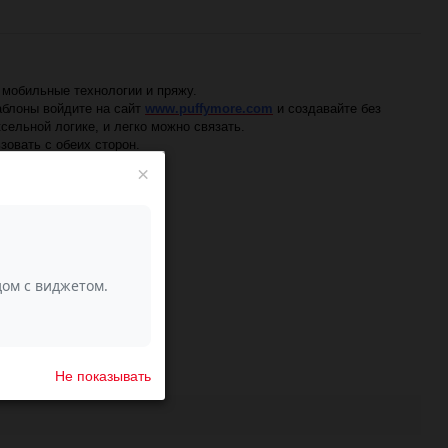
ь мобильные технологии и пряжу.
шаблоны войдите на сайт
www.puffymore.com
и создавайте без
ельной логике, и легко можно связать.
зовать с обеих сторон.
×
Не показывать