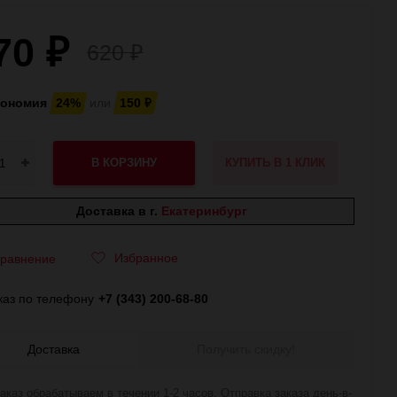
70
₽
620
₽
кономия
24%
или
150
₽
В КОРЗИНУ
КУПИТЬ В 1 КЛИК
Доставка в г.
Екатеринбург
Избранное
равнение
каз по телефону
+7 (343) 200-68-80
Доставка
Получить скидку!
аказ обрабатываем в течении 1-2 часов. Отправка заказа день-в-