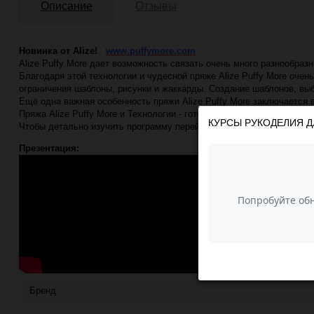
Описание
Отзывы
Новинка от Alize!
www.puffymore.com
Alize Puffy More дает возможность связать очень много разнообра
Благодаря этой технологии и чудесной пряже Alize Puffy More оче
ограничения шаблоны, рисунки и жаккарды. Создание шаблонов, выб
Ещё одна важная особенность пряжи Alize Puffy More заключается 
Пряжа Alize Puffy More и Технологии - готовы к будущему....
КУРСЫ РУКОДЕЛИЯ Д
Чтобы детально изучить программу перейдите по ссылке
https://
Презентация:
Техника вязания:
Бренд