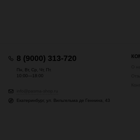
КО
8 (9000) 313-720
О н
Пн, Вт, Ср, Чт, Пт.
10:00—18:00
Отз
Кон
info@pasma-shop.ru
Екатеринбург, ул. Вильгельма де Геннина, 43