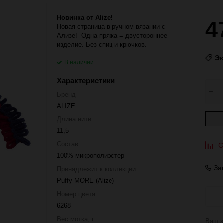
Новинка от Alize!
4
Новая страница в ручном вязании с
Ализе! Одна пряжа = двустороннее
изделие. Без спиц и крючков.
Э
В наличии
Характеристики
Бренд
ALIZE
Длина нити
11,5
Состав
С
100% микрополиэстер
За
Принадлежит к коллекции
Puffy MORE (Alize)
Номер цвета
6268
Вес мотка, г
Ваш з