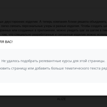
зных двусторонних изделии. А теперь компания Ализе решила объединит
нь легко связать персональные узоры и разные изделия. Чтобы создать 
ранных или созданных в приложении, можно увидеть шаг за шагом в пикс
в том, что специально разработанные и связанные изделия можно исполь
ЛЯ ВАС!
youtu.be/ebNz4vcWDuo
Презентация приложения:
ALIZE