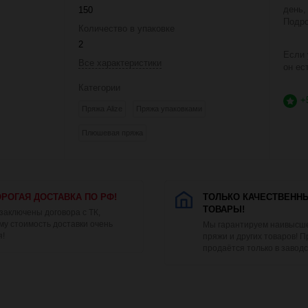
день,
150
Подро
Количество в упаковке
2
Если 
Все характеристики
он ес
Категории
+
Пряжа Alize
Пряжа упаковками
Плюшевая пряжа
РОГАЯ ДОСТАВКА ПО РФ!
ТОЛЬКО КАЧЕСТВЕНН
ТОВАРЫ!
 заключены договора с ТК,
му стоимость доставки очень
Мы гарантируем наивысше
я!
пряжи и других товаров! 
продаётся только в заводс