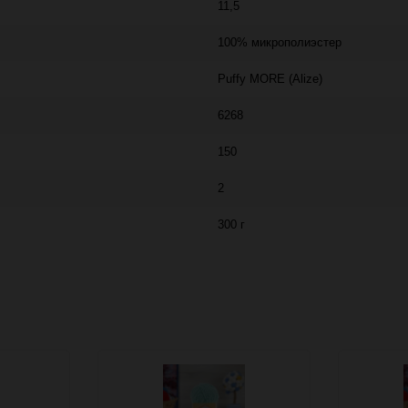
11,5
100% микрополиэстер
Puffy MORE (Alize)
6268
150
2
300 г