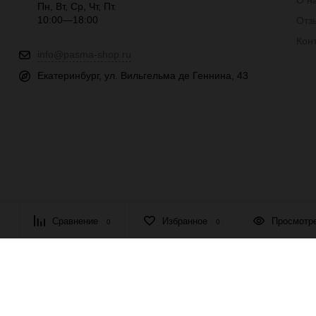
О н
Пн, Вт, Ср, Чт, Пт.
10:00—18:00
Отз
Кон
info@pasma-shop.ru
Екатеринбург, ул. Вильгельма де Геннина, 43
© 2026 ПАСМА - универсальный поставщик товаров для рукоде
Сравнение
Избранное
Просмотр
0
0