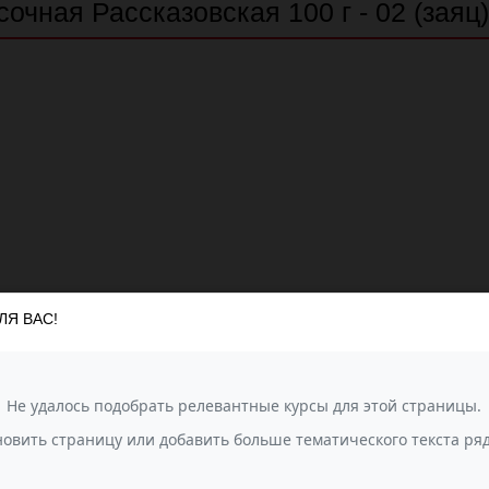
чная Рассказовская 100 г - 02 (заяц)
ЛЯ ВАС!
вская 100 г - 02 (заяц) (артикул - 65140) по отличной цене. Более того
й ценой 238 руб. за упаковку!