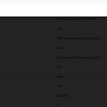
 транспортной компанией СДЭК. Также, вы можете задать вопрос о товар
РАССКАЗОВСКАЯ ПРЯЖА
180
95% овечья шерсть 5% акрил
Зима
Носочная Рассказовская 100 г
02
Зима
100
3 мотка
3