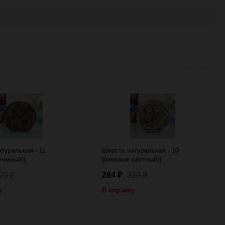
туральная - 11
Шерсть натуральная - 10
темный))
((меланж светлый))
29
284
329
₽
₽
₽
у
В корзину