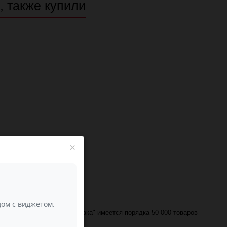
, также купили
×
, в разделе "Носочная добавка" имеется порядка 50 000 товаров