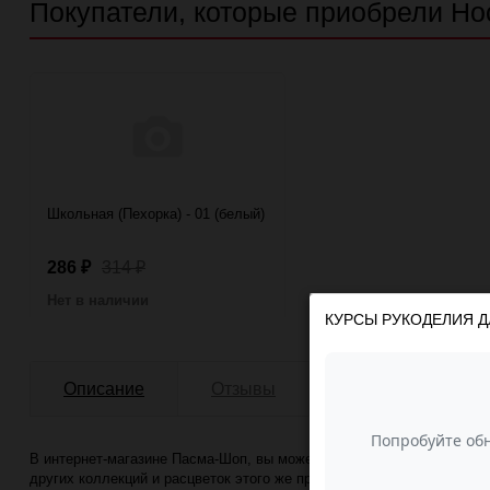
Покупатели, которые приобрели Носо
Школьная (Пехорка) - 01 (белый)
286
314
₽
₽
Нет в наличии
КУРСЫ РУКОДЕЛИЯ Д
Описание
Отзывы
В интернет-магазине Пасма-Шоп, вы можете купить Носочная Рассказо
других коллекций и расцветок этого же производителя с минимально