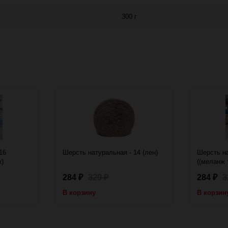
300 г
16
Шерсть натуральная - 14 (лен)
Шерсть на
ж)
((меланж 
284
329
284
3
₽
₽
₽
В корзину
В корзин