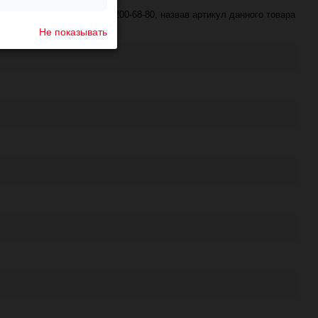
е по телефону +7 (343) 200-68-80, назвав артикул данного товара
Не показывать