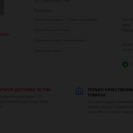
Категории
Ваш з
Носочная добавка
Пряжа упаковками
день,
Подро
Пряжа Рассказовская
РЯЖА
Пряжа носочная Рассказовская
Если 
он ес
Пряжа для зимы
+
РОГАЯ ДОСТАВКА ПО РФ!
ТОЛЬКО КАЧЕСТВЕНН
ТОВАРЫ!
 заключены договора с ТК,
му стоимость доставки очень
Мы гарантируем наивысше
я!
пряжи и других товаров! 
продаётся только в заводс