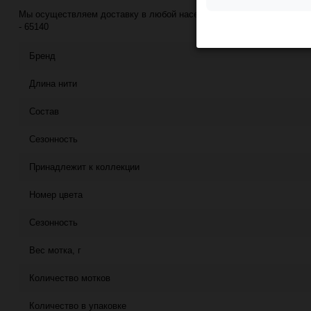
Мы осуществляем доставку в любой населённый пункт РФ почтой или
- 65140
Бренд
Длина нити
Состав
Сезонность
Принадлежит к коллекции
Номер цвета
Сезонность
Вес мотка, г
Количество мотков
Количество в упаковке