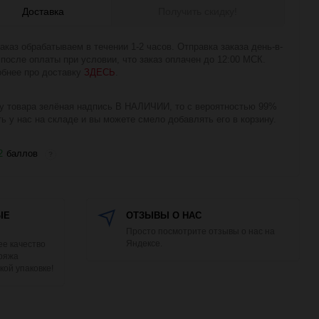
Доставка
Получить скидку!
аказ обрабатываем в течении 1-2 часов. Отправка заказа день-в-
 после оплаты при условии, что заказ оплачен до 12:00 МСК.
бнее про доставку
ЗДЕСЬ
.
у товара зелёная надпись В НАЛИЧИИ, то с вероятностью 99%
ть у нас на складе и вы можете смело добавлять его в корзину.
2
баллов
?
ЫЕ
ОТЗЫВЫ О НАС
Просто посмотрите отзывы о нас на
Яндексе.
е качество
Пряжа
кой упаковке!