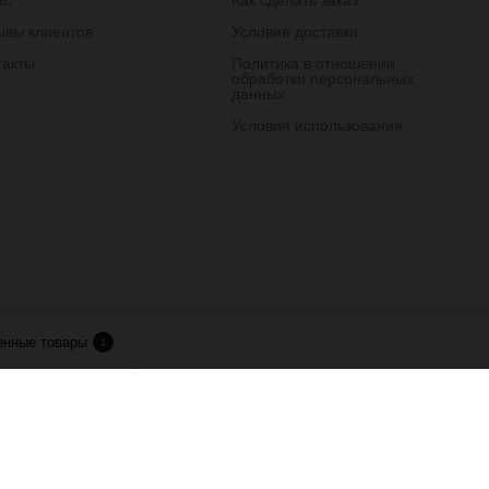
ас
Как сделать заказ
ывы клиентов
Условия доставки
такты
Политика в отношении
обработки персональных
данных
Условия использования
лия.
енные товары
1