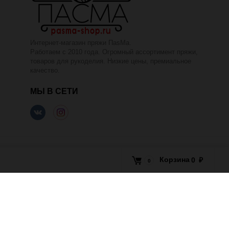
Интернет-магазин пряжи ПаsМа.
Работаем с 2010 года. Огромный ассортимент пряжи,
товаров для рукоделия. Низкие цены, премиальное
качество.
МЫ В СЕТИ
Корзина
0
₽
0