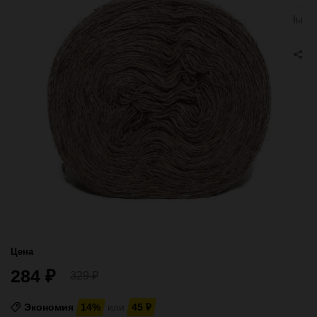
избра
Добав
к
сравн
Цена
284
₽
329
₽
Экономия
14%
или
45
₽