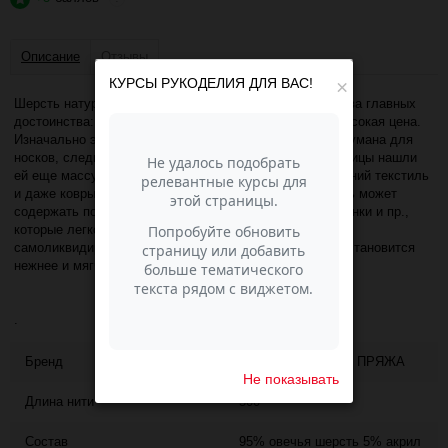
Описание
Отзывы
КУРСЫ РУКОДЕЛИЯ ДЛЯ ВАС!
×
Шерсть натуральная Рассказовская сочетает в себе два главных
достоинства: качественное натуральное сырье и не высокая цена.
Изначально эта пряжа для ручного вязания была придумана для
носков, следиков и тапочек. Но находчивые рукодельницы нашли
ей еще массу применений: свитера, кардиганы, домашний текстиль
и даже ковры. Грубая пряжа первичной обработки. Нить может
содержать посторонние вкрапления - травинки, соломинки и пр.,
которые легко удаляются в процессе вязания, либо
самоликвидируются в процессе стирки. После стирки становится
нежнее и мягче
.
Бренд
РАССКАЗОВСКАЯ ПРЯЖА
Не показывать
Длина нити
500
Состав
95% овечья шерсть 5% акрил