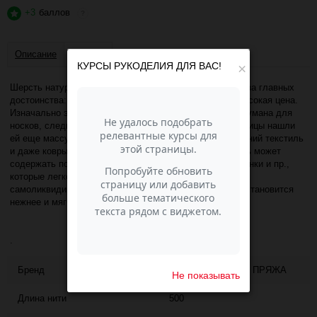
+3
баллов
?
Описание
Отзывы
КУРСЫ РУКОДЕЛИЯ ДЛЯ ВАС!
×
Шерсть натуральная Рассказовская сочетает в себе два главных
достоинства: качественное натуральное сырье и не высокая цена.
Изначально эта пряжа для ручного вязания была придумана для
носков, следиков и тапочек. Но находчивые рукодельницы нашли
ей еще массу применений: свитера, кардиганы, домашний текстиль
и даже ковры. Грубая пряжа первичной обработки. Нить может
содержать посторонние вкрапления - травинки, соломинки и пр.,
которые легко удаляются в процессе вязания, либо
самоликвидируются в процессе стирки. После стирки становится
нежнее и мягче
.
Бренд
РАССКАЗОВСКАЯ ПРЯЖА
Не показывать
Длина нити
500