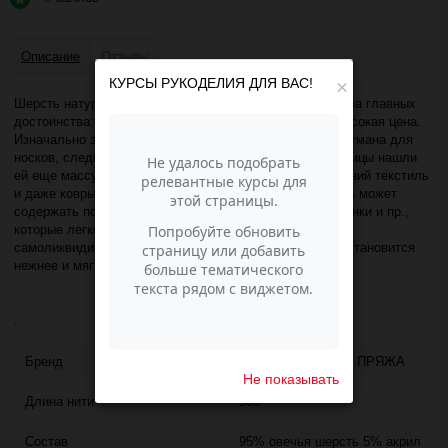
Описание
Отзывы
КУРСЫ РУКОДЕЛИЯ ДЛЯ ВАС!
×
Шерсть натуральная Рассказовская сочетает в себе два главных
достоинства: качественное натуральное сырье и не высокая цена.
Изначально эта пряжа для ручного вязания была придумана для
носков, следиков и тапочек. Но находчивые рукодельницы нашли
ей еще массу применений: свитера, кардиганы, домашний текстиль
и даже ковры. Грубая пряжа первичной обработки. Нить может
содержать посторонние вкрапления - травинки, соломинки и пр.,
которые легко удаляются в процессе вязания, либо
самоликвидируются в процессе стирки. После стирки становится
нежнее и мягче
.
Бренд
РАССКАЗОВСКАЯ ПРЯЖА
Не показывать
Длина нити
500
Состав
95% овечья шерсть 5% акрил