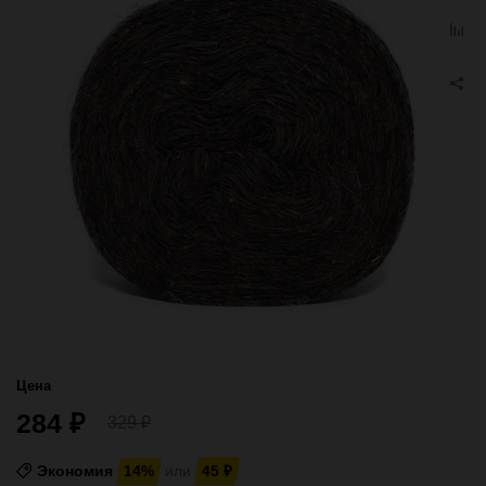
избра
Добав
к
сравн
Цена
284
₽
329
₽
Экономия
14%
или
45
₽