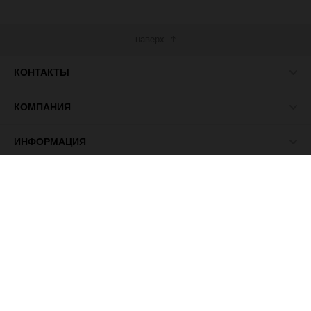
наверх
КОНТАКТЫ
КОМПАНИЯ
ИНФОРМАЦИЯ
МЫ В СЕТИ
© 2026 ПАСМА - универсальный поставщик товаров для
рукоделия.