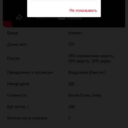
Не показывать
Бренд
Камтекс
Длина нити
370
25% мериносовая шерсть,
Состав
25% шерсть, 50% акрил
Принадлежит к коллекции
Воздушная (Камтекс)
Номер цвета
205
Сезонность
Весна;Осень;Зима
Вес мотка, г
100
Количество в упаковке
5