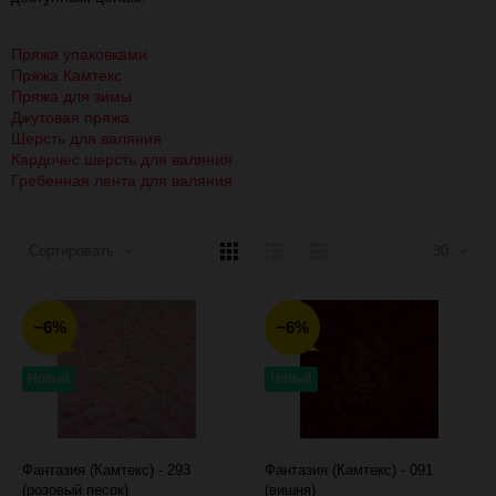
Пряжа упаковками
Пряжа Камтекс
Пряжа для зимы
Джутовая пряжа
Шерсть для валяния
Кардочес шерсть для валяния
Гребенная лента для валяния
Плитка
Подробно
Компактно
Сортировать
30
30
−6%
−6%
60
Новый
Новый
90
150
Фантазия (Камтекс) - 293
Фантазия (Камтекс) - 091
(розовый песок)
(вишня)