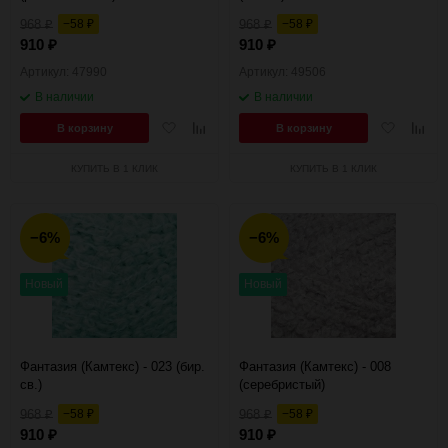
968
−58
968
−58
₽
₽
₽
₽
910
910
₽
₽
Артикул: 47990
Артикул: 49506
В наличии
В наличии
Добавить
Добавить
Добавить
Добав
В корзину
В корзину
в
к
в
к
избранное
сравнению
избранное
сравн
КУПИТЬ В 1 КЛИК
КУПИТЬ В 1 КЛИК
−6%
−6%
Новый
Новый
Фантазия (Камтекс) - 023 (бир.
Фантазия (Камтекс) - 008
св.)
(серебристый)
968
−58
968
−58
₽
₽
₽
₽
910
910
₽
₽