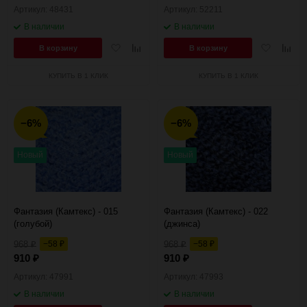
Артикул: 48431
Артикул: 52211
В наличии
В наличии
Добавить
Добавить
Добавить
Добав
В корзину
В корзину
в
к
в
к
избранное
сравнению
избранное
сравн
КУПИТЬ В 1 КЛИК
КУПИТЬ В 1 КЛИК
−6%
−6%
Новый
Новый
Фантазия (Камтекс) - 015
Фантазия (Камтекс) - 022
(голубой)
(джинса)
968
−58
968
−58
₽
₽
₽
₽
910
910
₽
₽
Артикул: 47991
Артикул: 47993
В наличии
В наличии