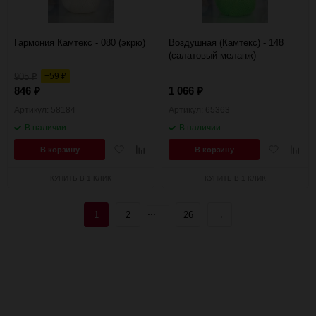
Гармония Камтекс - 080 (экрю)
Воздушная (Камтекс) - 148
(салатовый меланж)
905
−59
₽
₽
846
1 066
₽
₽
Артикул: 58184
Артикул: 65363
В наличии
В наличии
Добавить
Добавить
Добавить
Добав
В корзину
В корзину
в
к
в
к
избранное
сравнению
избранное
сравн
КУПИТЬ В 1 КЛИК
КУПИТЬ В 1 КЛИК
...
1
2
26
→