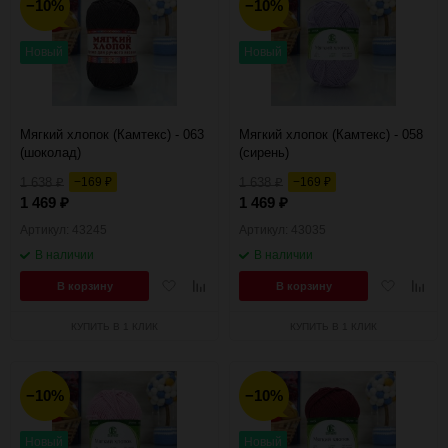
−10%
−10%
Новый
Новый
Мягкий хлопок (Камтекс) - 063
Мягкий хлопок (Камтекс) - 058
(шоколад)
(сирень)
1 638
−169
1 638
−169
₽
₽
₽
₽
1 469
1 469
₽
₽
Артикул: 43245
Артикул: 43035
В наличии
В наличии
Добавить
Добавить
Добавить
Добав
В корзину
В корзину
в
к
в
к
избранное
сравнению
избранное
сравн
КУПИТЬ В 1 КЛИК
КУПИТЬ В 1 КЛИК
−10%
−10%
Новый
Новый