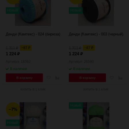
Новый
Новый
Денди (Камтекс) - 024 (бирюза)
Денди (Камтекс) - 003 (черный)
1 311
−87
1 311
−87
₽
₽
₽
₽
1 224
1 224
₽
₽
Артикул: 18362
Артикул: 26590
В наличии
В наличии
Добавить
Добавить
Добавить
Добав
В корзину
В корзину
в
к
в
к
избранное
сравнению
избранное
сравн
КУПИТЬ В 1 КЛИК
КУПИТЬ В 1 КЛИК
Новый
−7%
Новый