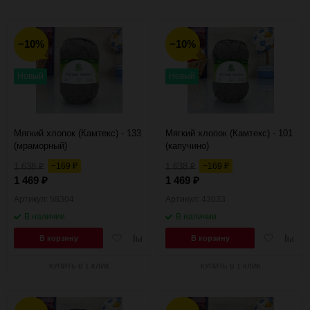
−10%
−10%
Новый
Новый
Мягкий хлопок (Камтекс) - 133
Мягкий хлопок (Камтекс) - 101
(мраморный)
(капучино)
1 638
−169
1 638
−169
₽
₽
₽
₽
1 469
1 469
₽
₽
Артикул: 58304
Артикул: 43033
В наличии
В наличии
Добавить
Добавить
Добавить
Добав
В корзину
В корзину
в
к
в
к
избранное
сравнению
избранное
сравн
КУПИТЬ В 1 КЛИК
КУПИТЬ В 1 КЛИК