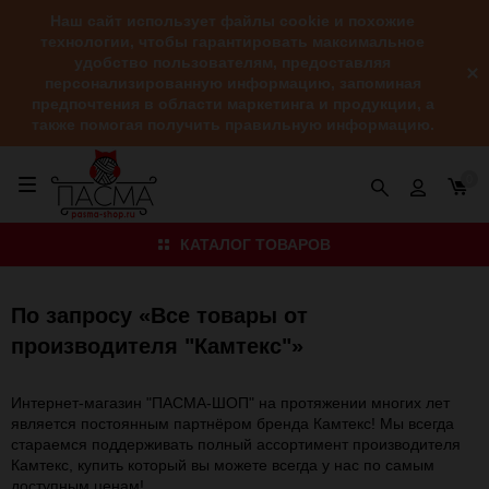
Наш сайт использует файлы cookie и похожие
технологии, чтобы гарантировать максимальное
удобство пользователям, предоставляя
персонализированную информацию, запоминая
предпочтения в области маркетинга и продукции, а
также помогая получить правильную информацию.
0
КАТАЛОГ ТОВАРОВ
По запросу «Все товары от
производителя "Камтекс"»
Интернет-магазин "ПАСМА-ШОП" на протяжении многих лет
является постоянным партнёром бренда Камтекс! Мы всегда
стараемся поддерживать полный ассортимент производителя
Камтекс, купить который вы можете всегда у нас по самым
доступным ценам!