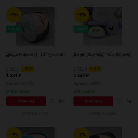
−7%
−7%
Новый
Новый
Денди (Камтекс) - 107 (ментол)
Денди (Камтекс) - 058 (сирень)
1 311
−87
1 311
−87
₽
₽
₽
₽
1 224
1 224
₽
₽
Артикул: 48793
Артикул: 18358
В наличии
В наличии
Добавить
Добавить
Добавить
Добав
В корзину
В корзину
в
к
в
к
избранное
сравнению
избранное
сравн
КУПИТЬ В 1 КЛИК
КУПИТЬ В 1 КЛИК
−7%
−7%