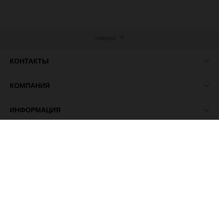
наверх
КОНТАКТЫ
КОМПАНИЯ
ИНФОРМАЦИЯ
МЫ В СЕТИ
© 2026 ПАСМА - универсальный поставщик товаров для
рукоделия.