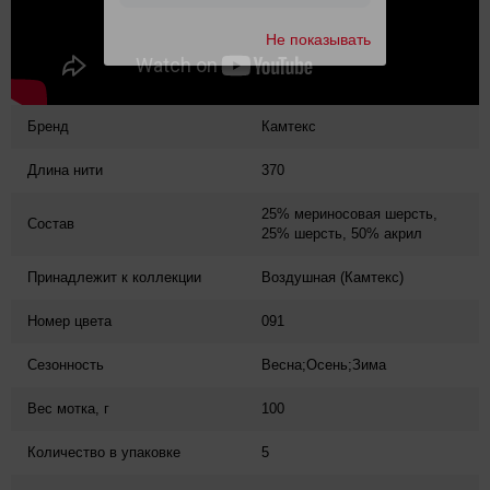
Не показывать
Бренд
Камтекс
Длина нити
370
25% мериносовая шерсть,
Состав
25% шерсть, 50% акрил
Принадлежит к коллекции
Воздушная (Камтекс)
Номер цвета
091
Сезонность
Весна;Осень;Зима
Вес мотка, г
100
Количество в упаковке
5