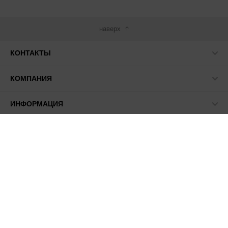
наверх
КОНТАКТЫ
КОМПАНИЯ
ИНФОРМАЦИЯ
МЫ В СЕТИ
© 2026 ПАСМА - универсальный поставщик товаров для
рукоделия.