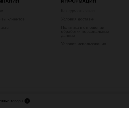
МПАНИЯ
ИНФОРМАЦИЯ
ас
Как сделать заказ
ывы клиентов
Условия доставки
такты
Политика в отношении
обработки персональных
данных
Условия использования
лия.
енные товары
1