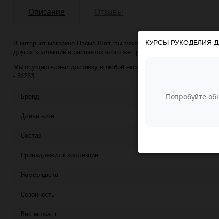
Описание
Отзывы
КУРСЫ РУКОДЕЛИЯ Д
В интернет-магазине Пасма-Шоп, вы можете купить Тибетский кашемир
других коллекций и расцветок этого же производителя с минимально
Мы осуществляем доставку в любой населённый пункт РФ почтой или
- 51253
Бренд
Длина нити
Состав
Принадлежит к коллекции
Номер цвета
Сезонность
Вес мотка, г