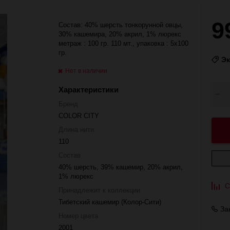
9
Состав: 40% шерсть тонкорунной овцы,
30% кашемира, 20% акрил, 1% люрекс
метраж : 100 гр. 110 мт.,
упаковка : 5x100
гр.
Э
Нет в наличии
Характеристики
Бренд
COLOR CITY
Длина нити
110
Состав
40% шерсть, 39% кашемир, 20% акрил,
1% люрекс
С
Принадлежит к коллекции
Тибетский кашемир (Колор-Сити)
За
Номер цвета
2001