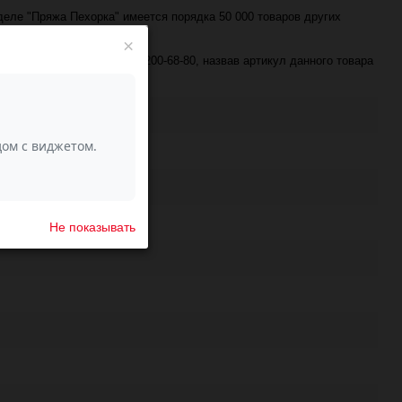
азделе "Пряжа Пехорка" имеется порядка 50 000 товаров других
×
е по телефону +7 (343) 200-68-80, назвав артикул данного товара
Не показывать