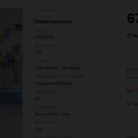
В наличии
6
Характеристики
Бренд
Э
ПЕХОРКА
Длина нити
220
Состав
30% шерсть, 70% акрил
Принадлежит к коллекции
Народная (Пехорка)
С
Номер цвета
45
За
Сезонность
Весна;Осень;Зима
Вес мотка, г
100
Ваш з
Все характеристики