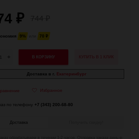
74
₽
744
₽
кономия
9%
или
70
₽
В КОРЗИНУ
КУПИТЬ В 1 КЛИК
Доставка в г.
Екатеринбург
Избранное
равнение
каз по телефону
+7 (343) 200-68-80
Доставка
Получить скидку!
аказ обрабатываем в течении 1-2 часов. Отправка заказа день-в-