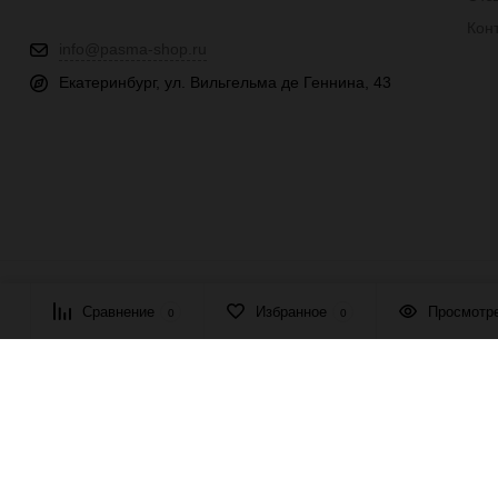
Кон
info@pasma-shop.ru
Екатеринбург, ул. Вильгельма де Геннина, 43
© 2026 ПАСМА - универсальный поставщик товаров для рукоде
Сравнение
Избранное
Просмотр
0
0