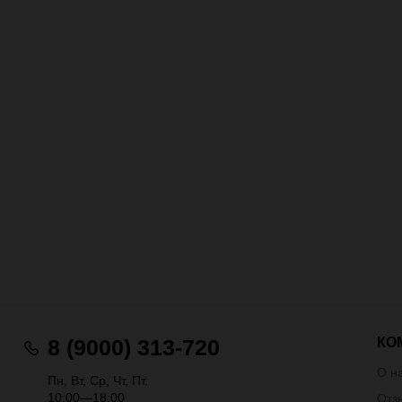
КО
8 (9000) 313-720
О н
Пн, Вт, Ср, Чт, Пт.
10:00—18:00
Отз