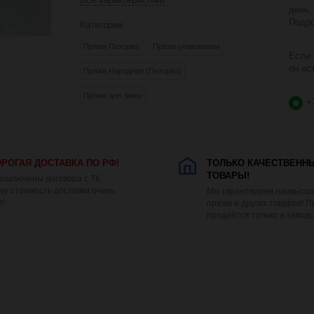
день,
Подро
Категории
Пряжа Пехорка
Пряжа упаковками
Если 
он ес
Пряжа Народная (Пехорка)
Пряжа для зимы
+
РОГАЯ ДОСТАВКА ПО РФ!
ТОЛЬКО КАЧЕСТВЕНН
ТОВАРЫ!
 заключены договора с ТК,
му стоимость доставки очень
Мы гарантируем наивысше
я!
пряжи и других товаров! 
продаётся только в заводс