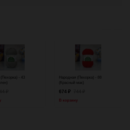
(Пехорка) - 43
Народная (Пехорка) - 88
лен)
(Красный мак)
44
674
744
₽
₽
₽
у
В корзину