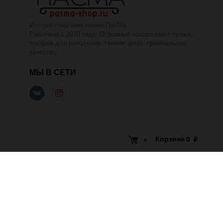
Интернет-магазин пряжи ПаsМа.
Работаем с 2010 года. Огромный ассортимент пряжи,
товаров для рукоделия. Низкие цены, премиальное
качество.
МЫ В СЕТИ
Корзина
0
₽
0