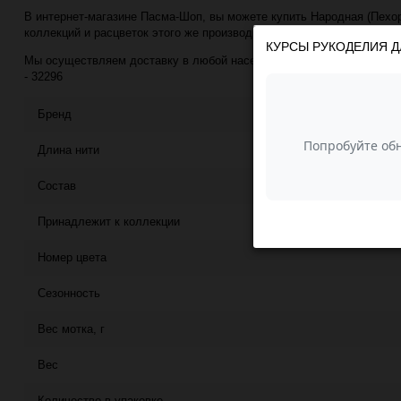
В интернет-магазине Пасма-Шоп, вы можете купить Народная (Пехорка
коллекций и расцветок этого же производителя с минимальной ценой
КУРСЫ РУКОДЕЛИЯ Д
Мы осуществляем доставку в любой населённый пункт РФ почтой или
- 32296
Бренд
Длина нити
Состав
Принадлежит к коллекции
Номер цвета
Сезонность
Вес мотка, г
Вес
Количество в упаковке