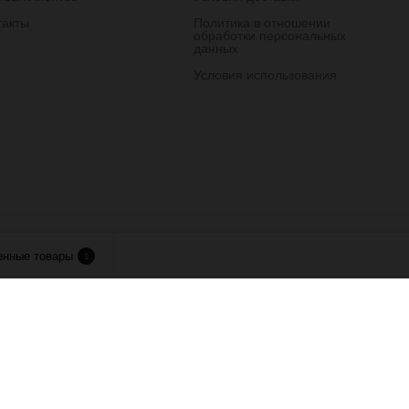
такты
Политика в отношении
обработки персональных
данных
Условия использования
лия.
енные товары
1