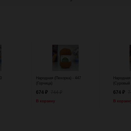
0
Народная (Пехорка) - 447
Народная 
(Горчица)
(Суровый 
674
744
674
7
₽
₽
₽
В корзину
В корзин