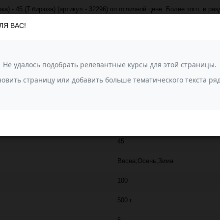
) - 45 (Т.бирюза) (артикул - 32296) по отличной цене. Более того, в р
 674 руб. за упаковку!
ЛЯ ВАС!
 транспортной компанией СДЭК. Также, вы можете задать вопрос о товар
ПЕХОРКА
220
30% шерсть, 70% акрил
Народная (Пехорка)
45
Весна;Осень;Зима
100
500 г
5