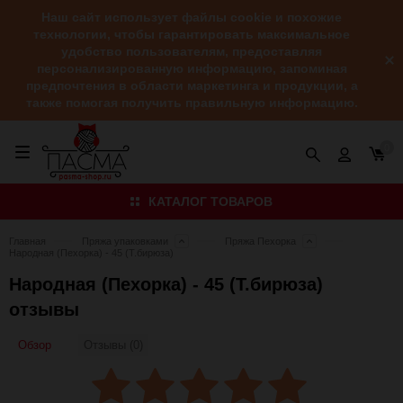
Наш сайт использует файлы cookie и похожие
технологии, чтобы гарантировать максимальное
удобство пользователям, предоставляя
персонализированную информацию, запоминая
предпочтения в области маркетинга и продукции, а
также помогая получить правильную информацию.
0
КАТАЛОГ ТОВАРОВ
Главная
Пряжа упаковками
Пряжа Пехорка
Народная (Пехорка) - 45 (Т.бирюза)
Народная (Пехорка) - 45 (Т.бирюза)
отзывы
Обзор
Отзывы (0)