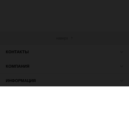
наверх
КОНТАКТЫ
КОМПАНИЯ
ИНФОРМАЦИЯ
МЫ В СЕТИ
© 2026 ПАСМА - универсальный поставщик товаров для
рукоделия.