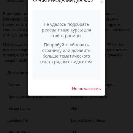
КУРСЫ РУКОДЕЛИЯ ДЛЯ ВАС!
×
В интернет-магазине Пасма-Шоп, вы можете купить Народная
(Пехорка) - 255 (Джинсовый) (артикул - 32287) по отличной цене.
Более того, в разделе "" имеется порядка 50 000 товаров других
коллекций и расцветок этого же производителя с минимальной ценой
674 руб. за упаковку!
Мы осуществляем доставку в любой населённый пункт РФ почтой
или транспортной компанией СДЭК. Также, вы можете задать вопрос
о товаре по телефону +7 (343) 200-68-80, назвав артикул данного
товара - 32287
Длина нити
220
Состав
30% шерсть, 70% акрил
Не показывать
Принадлежит к коллекции
Народная (Пехорка)
Номер цвета
255
Сезонность
Весна;Осень;Зима
Вес мотка, г
100