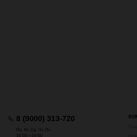
КО
8 (9000) 313-720
О н
Пн, Вт, Ср, Чт, Пт.
10:00—18:00
Отз