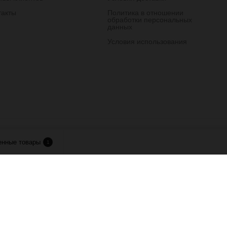
такты
Политика в отношении
обработки персональных
данных
Условия использования
лия.
енные товары
1