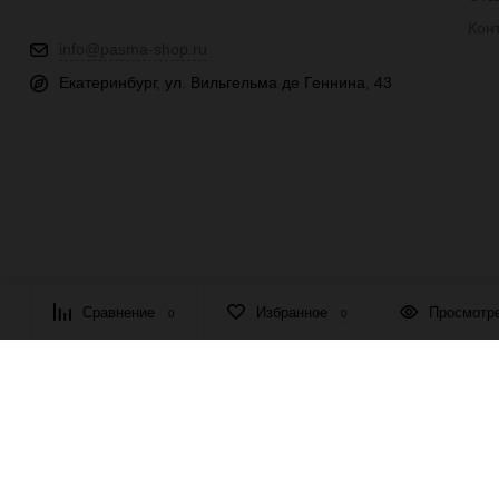
Кон
info@pasma-shop.ru
Екатеринбург, ул. Вильгельма де Геннина, 43
© 2026 ПАСМА - универсальный поставщик товаров для рукоде
Сравнение
Избранное
Просмотр
0
0