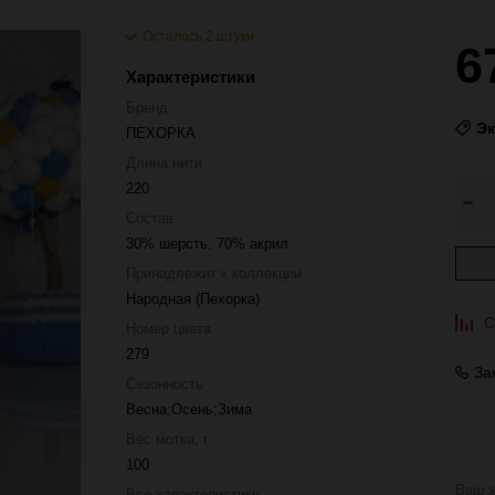
Осталось 2 штуки
6
Характеристики
Бренд
Э
ПЕХОРКА
Длина нити
220
Состав
30% шерсть, 70% акрил
Принадлежит к коллекции
Народная (Пехорка)
С
Номер цвета
279
За
Сезонность
Весна;Осень;Зима
Вес мотка, г
100
Ваш з
Все характеристики