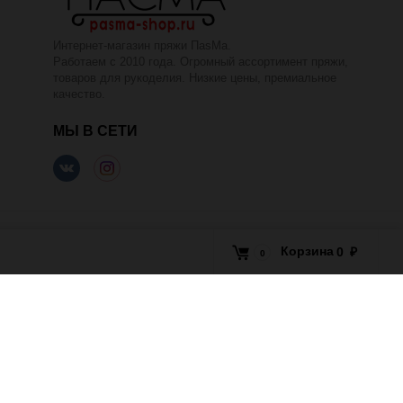
Интернет-магазин пряжи ПаsМа.
Работаем с 2010 года. Огромный ассортимент пряжи,
товаров для рукоделия. Низкие цены, премиальное
качество.
МЫ В СЕТИ
Корзина
0
₽
0