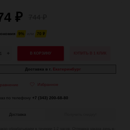
74
₽
744
₽
кономия
9%
или
70
₽
В КОРЗИНУ
КУПИТЬ В 1 КЛИК
Доставка в г.
Екатеринбург
Избранное
равнение
каз по телефону
+7 (343) 200-68-80
Доставка
Получить скидку!
аказ обрабатываем в течении 1-2 часов. Отправка заказа день-в-