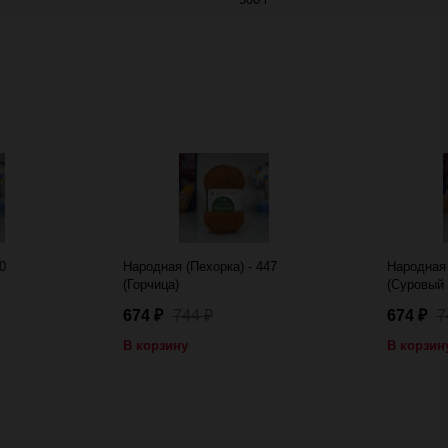
0
Народная (Пехорка) - 447
Народная 
(Горчица)
(Суровый 
674
744
674
7
₽
₽
₽
В корзину
В корзин