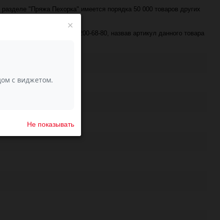
в разделе "Пряжа Пехорка" имеется порядка 50 000 товаров других
×
е по телефону +7 (343) 200-68-80, назвав артикул данного товара
Не показывать