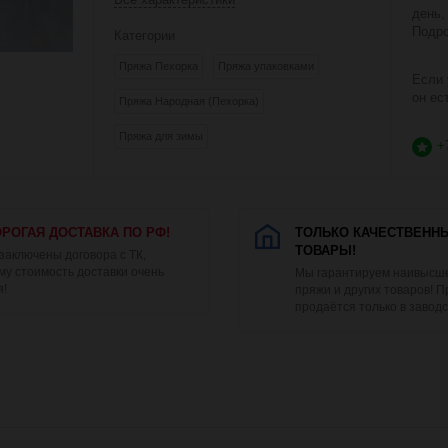
день,
Подро
Категории
Пряжа Пехорка
Пряжа упаковками
Если 
он ес
Пряжа Народная (Пехорка)
Пряжа для зимы
+
РОГАЯ ДОСТАВКА ПО РФ!
ТОЛЬКО КАЧЕСТВЕНН
ТОВАРЫ!
 заключены договора с ТК,
му стоимость доставки очень
Мы гарантируем наивысше
я!
пряжи и других товаров! 
продаётся только в заводс