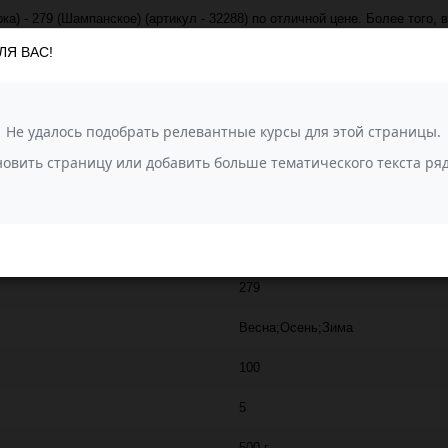
а) - 279 (Шампанское) (артикул - 32288) по отличной цене. Более того, 
 674 руб. за упаковку!
ЛЯ ВАС!
 транспортной компанией СДЭК. Также, вы можете задать вопрос о товар
ПЕХОРКА
220
30% шерсть, 70% акрил
Народная (Пехорка)
279
Весна;Осень;Зима
100
5
500 г