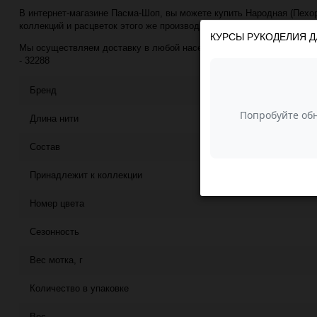
В интернет-магазине Пасма-Шоп, вы можете купить Народная (Пехорк
коллекций и расцветок этого же производителя с минимальной ценой
КУРСЫ РУКОДЕЛИЯ Д
Мы осуществляем доставку в любой населённый пункт РФ почтой или
- 32288
Бренд
Длина нити
Состав
Принадлежит к коллекции
Номер цвета
Сезонность
Вес мотка, г
Количество в упаковке
Вес