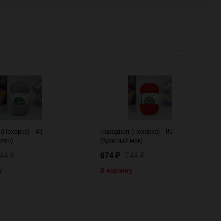
(Пехорка) - 43
Народная (Пехорка) - 88
лен)
(Красный мак)
44
674
744
₽
₽
₽
у
В корзину