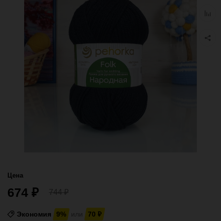
избра
Добав
к
сравн
Цена
674
₽
744
₽
Экономия
9%
или
70
₽