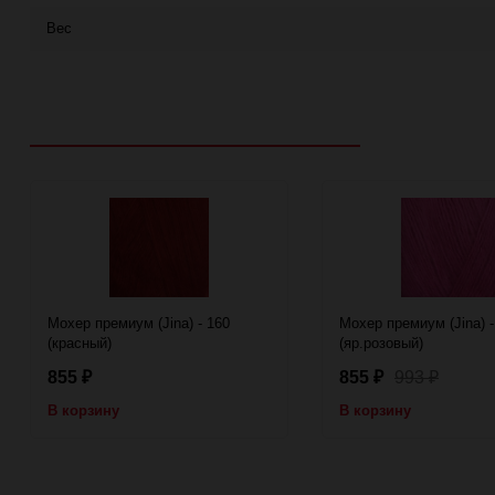
Вес
Рекомендуем посмотреть
Мохер премиум (Jina) - 160
Мохер премиум (Jina) -
(красный)
(яр.розовый)
855
855
993
₽
₽
₽
В корзину
В корзину