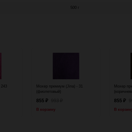
500 г
 243
Мохер премиум (Jina) - 31
Мохер пре
(фиолетовый)
(коричнев
855
993
855
9
₽
₽
₽
В корзину
В корзин