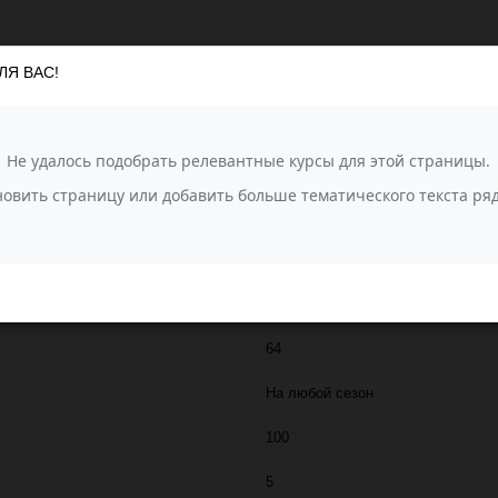
ЛЯ ВАС!
 Премиум, в состав которой входит мохер и искусственный шелк. Нить 
кая пушистость предает изделию из этой пряжи легкость и невесомость
JINA
500
10% мохер, 30% мохер look, 10% 
Мохер премиум (Jina)
64
На любой сезон
100
5