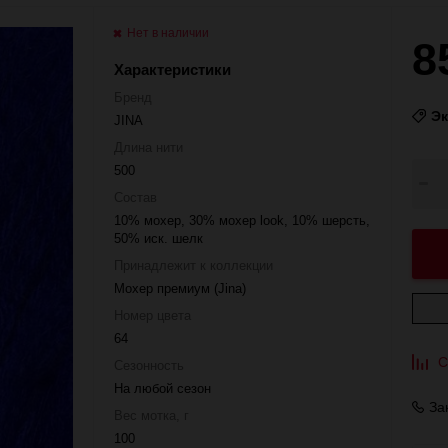
Нет в наличии
8
Характеристики
Бренд
Э
JINA
Длина нити
500
Состав
10% мохер, 30% мохер look, 10% шерсть,
50% иск. шелк
Принадлежит к коллекции
Мохер премиум (Jina)
Номер цвета
64
С
Сезонность
На любой сезон
За
Вес мотка, г
100