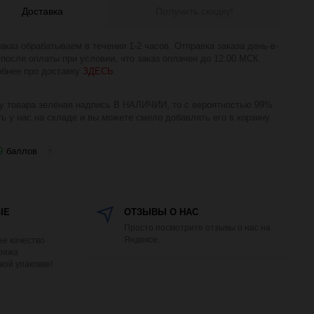
Доставка
Получить скидку!
аказ обрабатываем в течении 1-2 часов. Отправка заказа день-в-
 после оплаты при условии, что заказ оплачен до 12:00 МСК.
бнее про доставку
ЗДЕСЬ
.
у товара зелёная надпись В НАЛИЧИИ, то с вероятностью 99%
ть у нас на складе и вы можете смело добавлять его в корзину.
9
баллов
?
ЫЕ
ОТЗЫВЫ О НАС
Просто посмотрите отзывы о нас на
Яндексе.
е качество
Пряжа
кой упаковке!