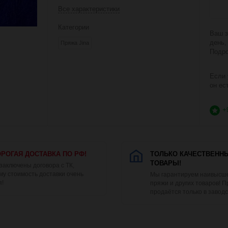
Все характеристики
Категории
Ваш з
день,
Пряжа Jina
Подро
Если 
он ес
+
РОГАЯ ДОСТАВКА ПО РФ!
ТОЛЬКО КАЧЕСТВЕНН
ТОВАРЫ!
 заключены договора с ТК,
му стоимость доставки очень
Мы гарантируем наивысше
я!
пряжи и других товаров! 
продаётся только в заводс