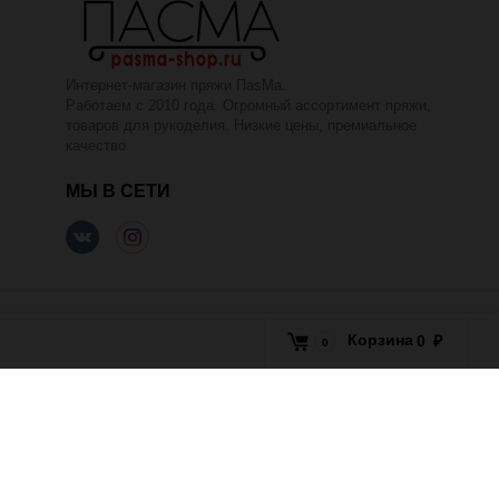
Интернет-магазин пряжи ПаsМа.
Работаем с 2010 года. Огромный ассортимент пряжи,
товаров для рукоделия. Низкие цены, премиальное
качество.
МЫ В СЕТИ
Корзина
0
₽
0