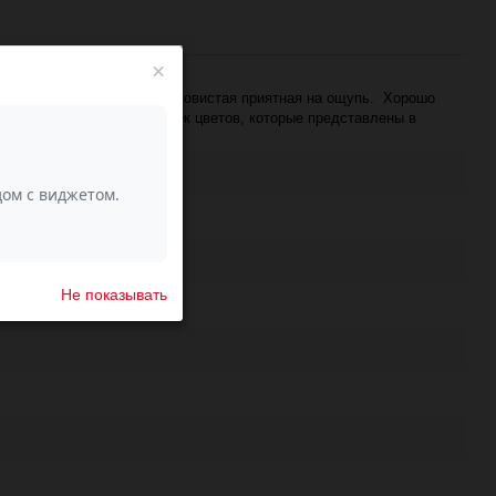
×
тонкая, очень мягкая, шелковистая приятная на ощупь. Хорошо
. А разноцветный фейерверк цветов, которые представлены в
шерсть, 50% иск. шелк
Не показывать