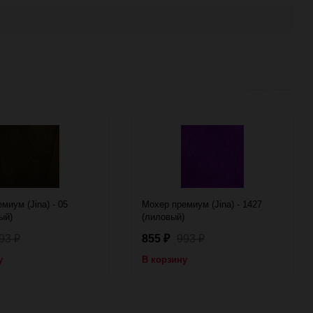
миум (Jina) - 05
Мохер премиум (Jina) - 1427
ый)
(лиловый)
93
855
993
₽
₽
₽
у
В корзину