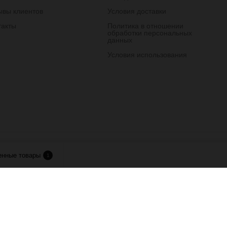
ывы клиентов
Условия доставки
такты
Политика в отношении
обработки персональных
данных
Условия использования
лия.
енные товары
1