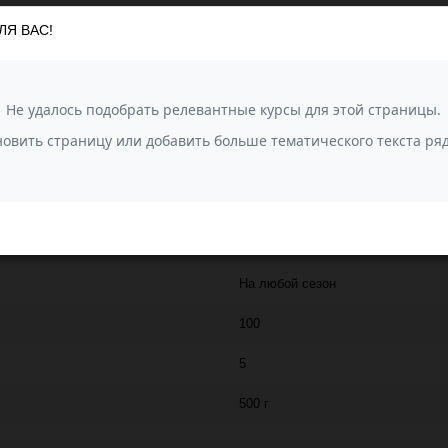
 Премиум, в состав которой входит мохер и искусственный шелк. Нить 
ЛЯ ВАС!
кая пушистость предает изделию из этой пряжи легкость и невесомость
JINA
500
10% мохер, 30% мохер look, 10% 
Мохер премиум (Jina)
32
На любой сезон
100
5
500 г