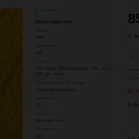
В наличии
8
Характеристики
Бренд
Э
JINA
Длина нити
500
Состав
10% мохер, 30% мохер look, 10% шерсть,
50% иск. шелк
Принадлежит к коллекции
Мохер премиум (Jina)
С
Номер цвета
За
32
Сезонность
На любой сезон
Вес мотка, г
100
Ваш з