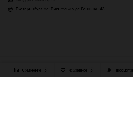
info@pasma-shop.ru
Екатеринбург, ул. Вильгельма де Геннина, 43
© 2026 ПАСМА - универсальный поставщик товаров для рукоде
Сравнение
Избранное
Просмотр
0
0