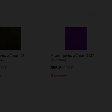
миум (Jina) - 05
Мохер премиум (Jina) - 1427
ый)
(лиловый)
93
855
993
₽
₽
₽
у
В корзину