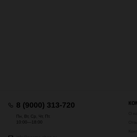
КО
8 (9000) 313-720
О н
Пн, Вт, Ср, Чт, Пт.
10:00—18:00
Отз
Кон