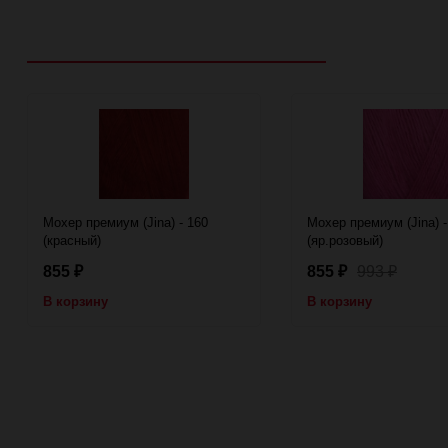
Рекомендуем посмотреть
Мохер премиум (Jina) - 160
Мохер премиум (Jina) -
(красный)
(яр.розовый)
855
855
993
₽
₽
₽
В корзину
В корзину