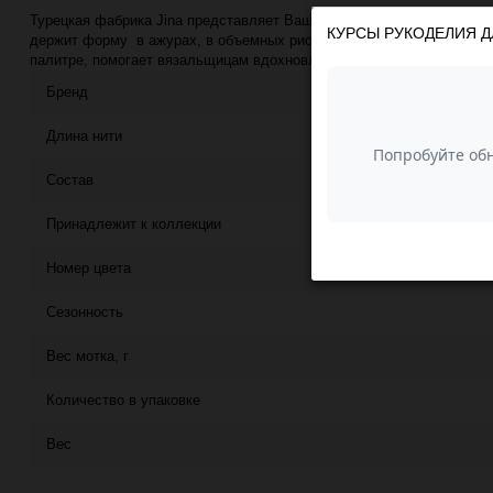
Турецкая фабрика Jina представляет Вашему вниманию пряжу Мохер
КУРСЫ РУКОДЕЛИЯ Д
держит форму в ажурах, в объемных рисунках и простой глади. Лег
палитре, помогает вязальщицам вдохновляться на новые идеи.
Бренд
Длина нити
Состав
Принадлежит к коллекции
Номер цвета
Сезонность
Вес мотка, г
Количество в упаковке
Вес