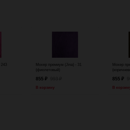
 243
Мохер премиум (Jina) - 31
Мохер пре
(фиолетовый)
(коричнев
855
993
855
9
₽
₽
₽
В корзину
В корзин