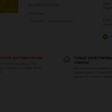
день,
Все характеристики
Подро
Категории
Если 
Пряжа Jina
Пряжа упаковками
он ес
+
РОГАЯ ДОСТАВКА ПО РФ!
ТОЛЬКО КАЧЕСТВЕНН
ТОВАРЫ!
 заключены договора с ТК,
му стоимость доставки очень
Мы гарантируем наивысше
я!
пряжи и других товаров! 
продаётся только в заводс