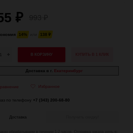
55
₽
993
₽
кономия
14%
или
138
₽
В КОРЗИНУ
КУПИТЬ В 1 КЛИК
Доставка в г.
Екатеринбург
Избранное
равнение
каз по телефону
+7 (343) 200-68-80
Доставка
Получить скидку!
аказ обрабатываем в течении 1-2 часов. Отправка заказа день-в-