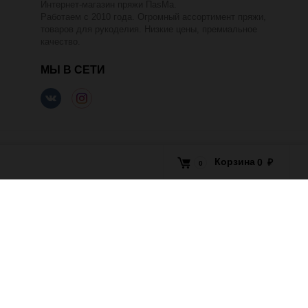
Интернет-магазин пряжи ПаsМа.
Работаем с 2010 года. Огромный ассортимент пряжи,
товаров для рукоделия. Низкие цены, премиальное
качество.
МЫ В СЕТИ
Корзина
0
₽
0