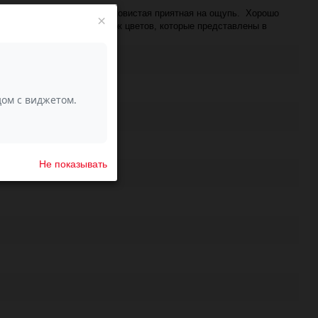
тонкая, очень мягкая, шелковистая приятная на ощупь. Хорошо
×
. А разноцветный фейерверк цветов, которые представлены в
шерсть, 50% иск. шелк
Не показывать