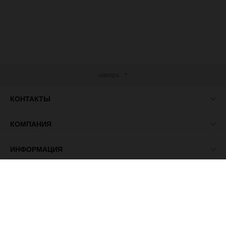
наверх
КОНТАКТЫ
КОМПАНИЯ
ИНФОРМАЦИЯ
МЫ В СЕТИ
© 2026 ПАСМА - универсальный поставщик товаров для
рукоделия.