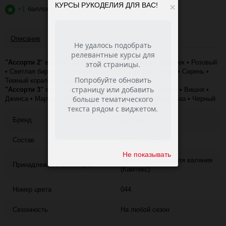
КУРСЫ РУКОДЕЛИЯ ДЛЯ ВАС!
×
+1
баллов
?
Описание
Отзывы
"Ассорти 2
" входят следующие цвета: • Белый • Василек • Розовый
• Светлая бирюза • Светлый бежевый • Светлый серый • Сирень •
Темный коралл • Черный • Шоколад
"Ассорти 3"
входят следующие цвета: • Астра • Белый • Вишня •
Джинса • Маренго • Мята • Синий • Суровый • Чайная роза • Черный
Бренд
Камтекс
Состав
100% шерсть п/т
Не показывать
Гребенная лента для валяния
Принадлежит к коллекции
(Камтекс)
Номер цвета
044
Сезонность
На любой сезон