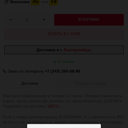
Экономия
4%
или
4
₽
В КОРЗИНУ
КУПИТЬ В 1 КЛИК
Доставка в г.
Екатеринбург
В наличии
Заказ по телефону
+7 (343) 200-68-80
Доставка
Получить скидку!
Ваш заказ обрабатываем в течении 1-2 часов. Отправка заказа день-
в-день, после оплаты при условии, что заказ оплачен до 12:00 МСК.
Подробнее про доставку
ЗДЕСЬ
.
Если у товара зелёная надпись В НАЛИЧИИ, то с вероятностью 99%
он есть у нас на складе и вы можете смело добавлять его в корзину.