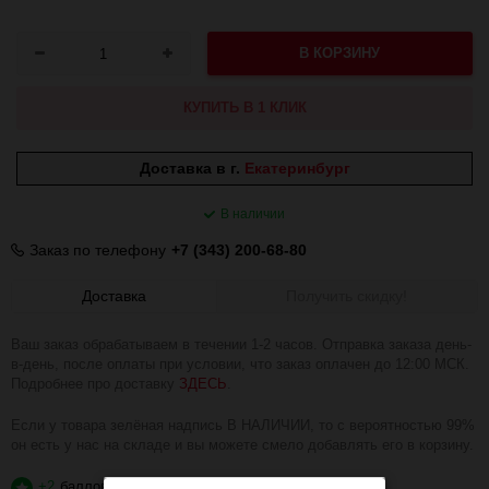
В КОРЗИНУ
КУПИТЬ В 1 КЛИК
Доставка в г.
Екатеринбург
В наличии
Заказ по телефону
+7 (343) 200-68-80
Доставка
Получить скидку!
Ваш заказ обрабатываем в течении 1-2 часов. Отправка заказа день-
в-день, после оплаты при условии, что заказ оплачен до 12:00 МСК.
Подробнее про доставку
ЗДЕСЬ
.
Если у товара зелёная надпись В НАЛИЧИИ, то с вероятностью 99%
он есть у нас на складе и вы можете смело добавлять его в корзину.
+2
баллов
?