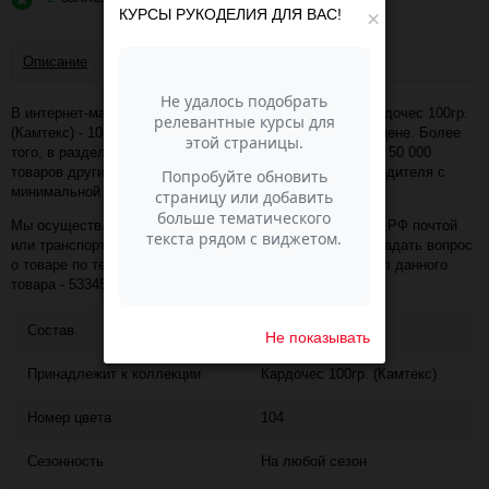
КУРСЫ РУКОДЕЛИЯ ДЛЯ ВАС!
×
Описание
Отзывы
В интернет-магазине Пасма-Шоп, вы можете купить Кардочес 100гр.
(Камтекс) - 104 (желтый) (артикул - 53345) по отличной цене. Более
того, в разделе "Шерсть для валяния" имеется порядка 50 000
товаров других коллекций и расцветок этого же производителя с
минимальной ценой 227 руб. за упаковку!
Мы осуществляем доставку в любой населённый пункт РФ почтой
или транспортной компанией СДЭК. Также, вы можете задать вопрос
о товаре по телефону +7 (343) 200-68-80, назвав артикул данного
товара - 53345
Состав
100% шерсть п/т
Не показывать
Принадлежит к коллекции
Кардочес 100гр. (Камтекс)
Номер цвета
104
Сезонность
На любой сезон