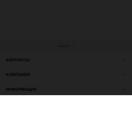
наверх
КОНТАКТЫ
КОМПАНИЯ
ИНФОРМАЦИЯ
МЫ В СЕТИ
© 2026 ПАСМА - универсальный поставщик товаров для
рукоделия.