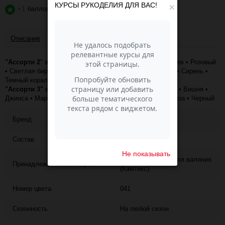
КУРСЫ РУКОДЕЛИЯ ДЛЯ ВАС!
×
+1
баллов
?
Описание
Отзывы
"Ассорти 2
" входят следующие цвета: • Белый • Василек • Розовый
• Светлая бирюза • Светлый бежевый • Светлый серый • Сирень •
Темный коралл • Черный • Шоколад
"Ассорти 3"
входят следующие цвета: • Астра • Белый • Вишня •
Джинса • Маренго • Мята • Синий • Суровый • Чайная роза • Черный
Бренд
Камтекс
Состав
100% шерсть п/т
Не показывать
Гребенная лента для валяния
Принадлежит к коллекции
(Камтекс)
Номер цвета
041
Сезонность
На любой сезон