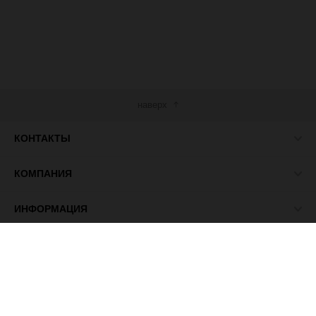
наверх
КОНТАКТЫ
КОМПАНИЯ
ИНФОРМАЦИЯ
МЫ В СЕТИ
© 2026 ПАСМА - универсальный поставщик товаров для
рукоделия.