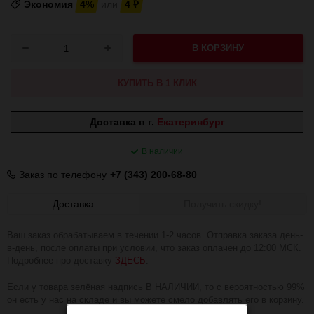
Экономия
4%
или
4
₽
В КОРЗИНУ
КУПИТЬ В 1 КЛИК
Доставка в г.
Екатеринбург
В наличии
Заказ по телефону
+7 (343) 200-68-80
Доставка
Получить скидку!
Ваш заказ обрабатываем в течении 1-2 часов. Отправка заказа день-
в-день, после оплаты при условии, что заказ оплачен до 12:00 МСК.
Подробнее про доставку
ЗДЕСЬ
.
Если у товара зелёная надпись В НАЛИЧИИ, то с вероятностью 99%
он есть у нас на складе и вы можете смело добавлять его в корзину.