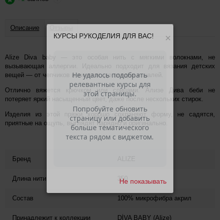
Описание
Отзывы
КУРСЫ РУКОДЕЛИЯ ДЛЯ ВАС!
×
Alize Diva baby — это особая нить с мягкими волокнами, не
вызывающая аллергии. Идеально подходит для вязания детских
вещей — от чепчиков и пинеток, до пледов и шалей.
Отлично вяжется крючком или спицами. Ализе Дива беби не
потеряет яркий насыщенный цвет, даже после нескольких стирок.
Изделия из этой пряжи хорошо сохраняют форму, не садятся,
приятные на ощупь, выглядят нарядно и оригинально.
Бренд
ALIZE
Длина нити
350
Не показывать
Состав
100% микрофибра акрил
Принадлежит к коллекции
DİVA BABY (Alize)