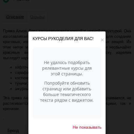
Описание
Отзывы
Пряжа Ализе Дива характеризуется мягкой и нежной структурой. Она
изготавливается из микрофибры, и идеально подходит для создания
КУРСЫ РУКОДЕЛИЯ ДЛЯ ВАС!
×
красивых, износостойких и теплых детских и взрослых вещей. Из
этих ниток мастерицы создают легкие, комфортные и необычайно
красивые вещи. Благодаря перламутровому блеску изделия
выглядят нарядными. Из ниток можно связать:
кофточки;
сарафанчики;
костюмы;
туники;
ажурные кардиганы.
Эта пряжа легко ложится в руке при вязании, не перекручивается, не
растягивается. Она подходит как для вязания спицами, так и
крючком.
.
Не показывать
Бренд
ALIZE