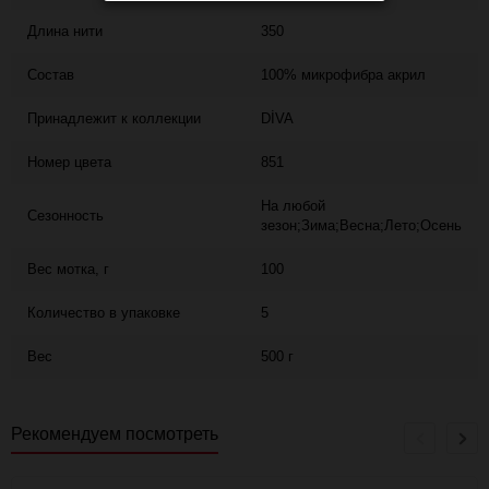
Длина нити
350
Состав
100% микрофибра акрил
Принадлежит к коллекции
DİVA
Номер цвета
851
На любой
Сезонность
зезон;Зима;Весна;Лето;Осень
Вес мотка, г
100
Количество в упаковке
5
Вес
500 г
Рекомендуем посмотреть