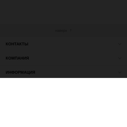
наверх
КОНТАКТЫ
КОМПАНИЯ
ИНФОРМАЦИЯ
МЫ В СЕТИ
© 2026 ПАСМА - универсальный поставщик товаров для
рукоделия.