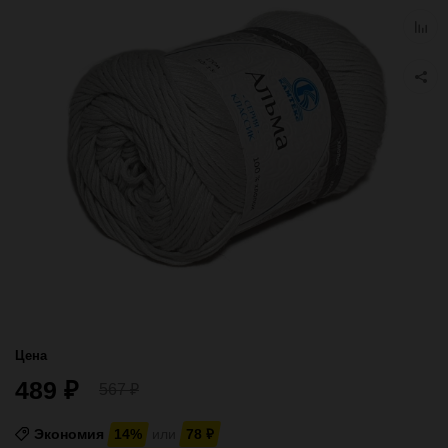
избра
Добав
к
сравн
Цена
489
₽
567
₽
Экономия
14%
или
78
₽