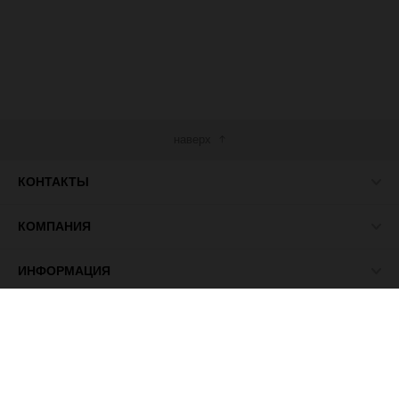
наверх
КОНТАКТЫ
КОМПАНИЯ
ИНФОРМАЦИЯ
МЫ В СЕТИ
© 2026 ПАСМА - универсальный поставщик товаров для
рукоделия.