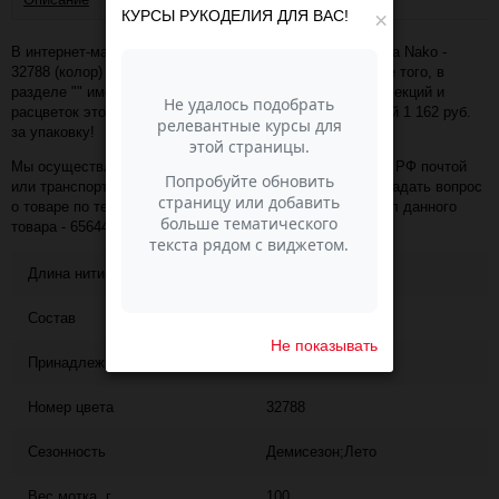
КУРСЫ РУКОДЕЛИЯ ДЛЯ ВАС!
×
В интернет-магазине Пасма-Шоп, вы можете купить Elina Nako -
32788 (колор) (артикул - 65644) по отличной цене. Более того, в
разделе "" имеется порядка 50 000 товаров других коллекций и
расцветок этого же производителя с минимальной ценой 1 162 руб.
за упаковку!
Мы осуществляем доставку в любой населённый пункт РФ почтой
или транспортной компанией СДЭК. Также, вы можете задать вопрос
о товаре по телефону +7 (343) 200-68-80, назвав артикул данного
товара - 65644
Длина нити
165
Состав
100% хлопок
Не показывать
Принадлежит к коллекции
Elina Nako
Номер цвета
32788
Сезонность
Демисезон;Лето
Вес мотка, г
100