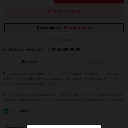
КУПИТЬ В 1 КЛИК
Доставка в г.
Екатеринбург
В наличии
Заказ по телефону
+7 (343) 200-68-80
Доставка
Получить скидку!
Ваш заказ обрабатываем в течении 1-2 часов. Отправка заказа день-
в-день, после оплаты при условии, что заказ оплачен до 12:00 МСК.
Подробнее про доставку
ЗДЕСЬ
.
Если у товара зелёная надпись В НАЛИЧИИ, то с вероятностью 99%
он есть у нас на складе и вы можете смело добавлять его в корзину.
+12
баллов
?
Описание
Отзывы