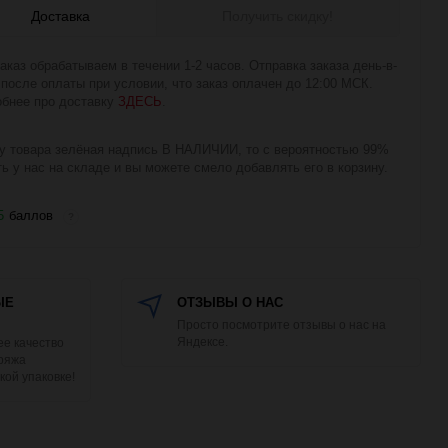
Доставка
Получить скидку!
аказ обрабатываем в течении 1-2 часов. Отправка заказа день-в-
 после оплаты при условии, что заказ оплачен до 12:00 МСК.
бнее про доставку
ЗДЕСЬ
.
у товара зелёная надпись В НАЛИЧИИ, то с вероятностью 99%
ть у нас на складе и вы можете смело добавлять его в корзину.
5
баллов
?
ЫЕ
ОТЗЫВЫ О НАС
Просто посмотрите отзывы о нас на
Яндексе.
е качество
Пряжа
кой упаковке!