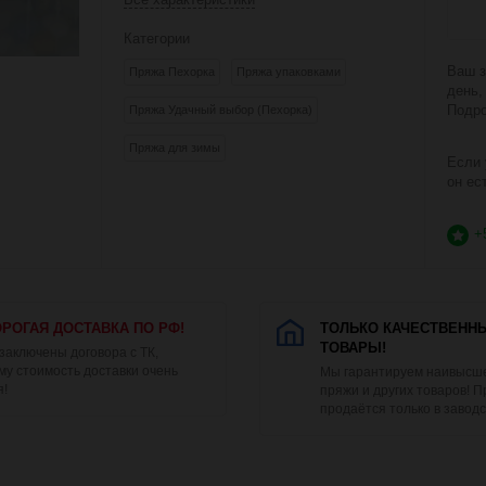
Категории
Ваш з
Пряжа Пехорка
Пряжа упаковками
день,
Подро
Пряжа Удачный выбор (Пехорка)
Пряжа для зимы
Если 
он ес
+
РОГАЯ ДОСТАВКА ПО РФ!
ТОЛЬКО КАЧЕСТВЕНН
ТОВАРЫ!
 заключены договора с ТК,
му стоимость доставки очень
Мы гарантируем наивысше
я!
пряжи и других товаров! 
продаётся только в заводс