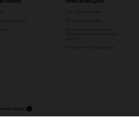
МПАНИЯ
ИНФОРМАЦИЯ
ас
Как сделать заказ
ывы клиентов
Условия доставки
такты
Политика в отношении
обработки персональных
данных
Условия использования
лия.
енные товары
1