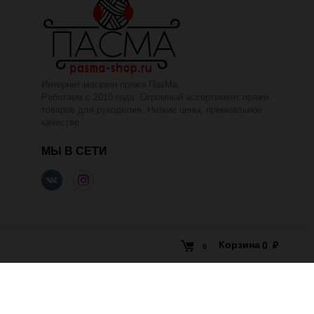
Интернет-магазин пряжи ПаsМа.
Работаем с 2010 года. Огромный ассортимент пряжи,
товаров для рукоделия. Низкие цены, премиальное
качество.
МЫ В СЕТИ
Корзина
0
₽
0