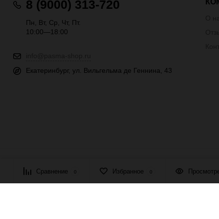
КО
8 (9000) 313-720
О н
Пн, Вт, Ср, Чт, Пт.
10:00—18:00
Отз
Кон
info@pasma-shop.ru
Екатеринбург, ул. Вильгельма де Геннина, 43
© 2026 ПАСМА - универсальный поставщик товаров для рукоде
Сравнение
Избранное
Просмотр
0
0