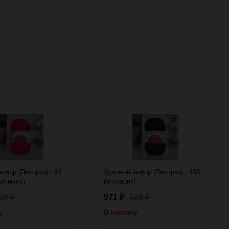
ыбор (Пехорка) - 84
Удачный выбор (Пехорка) - 435
ый мусс)
(антрацит)
28
571
628
₽
₽
₽
у
В корзину