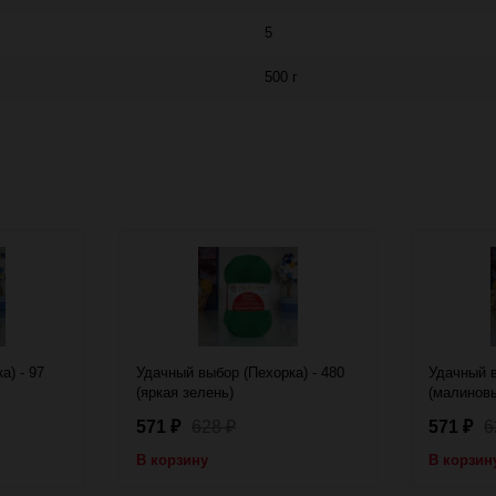
5
500 г
а) - 97
Удачный выбор (Пехорка) - 480
Удачный в
(яркая зелень)
(малинов
571
628
571
6
₽
₽
₽
В корзину
В корзин