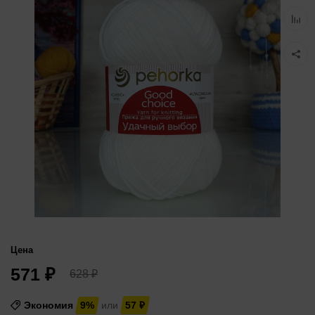
избра
Добав
к
сравн
Цена
571
₽
628
₽
Экономия
9%
или
57
₽